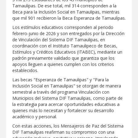
Tamaulipas. De ese total, mil 314 corresponden a la
Disney reconoce a nivel mundial talento
Beca para la Inclusión Social en Tamaulipas, mientras
de estudiante de la UAT
que mil 901 recibieron la Beca Esperanza de Tamaulipas.
Los estímulos educativos corresponden al periodo
Visitó Alcalde a vecinos de Balcones de
febrero-junio de 2026 y son entregados por la Dirección
Alcalá con programa Subsidio del Agua
de Vinculación del Sistema DIF Tamaulipas, en
coordinación con el Instituto Tamaulipeco de Becas,
Estímulos y Créditos Educativos (ITABEC), mediante un
Tamaulipas sigue impulsando una
padrón previamente validado que garantiza que los
agenda de infraestructura con sentido
apoyos lleguen a quienes cumplen con los criterios
humanista
establecidos.
DIRECCIÓN DE DESARROLLO RURAL
Las becas "Esperanza de Tamaulipas" y "Para la
APOYA A GANADEROS DE NUEVO
Inclusión Social en Tamaulipas" se otorgan de manera
LAREDO ANTE LA REAPERTURA DE LA
semestral a través del programa Vinculación con
EXPORTACIÓN DE GANADO
Municipios del Sistema DIF Tamaulipas, como parte de
Impulsa STPS ferias del empleo para
la estrategia para acercar oportunidades educativas a
jóvenes en tres regiones de Tamaulipas
quienes más lo necesitan y fortalecer su desarrollo
académico y personal.
Con estas acciones, los Mensajeros de Paz del Sistema
DIF Tamaulipas reafirman su compromiso con una