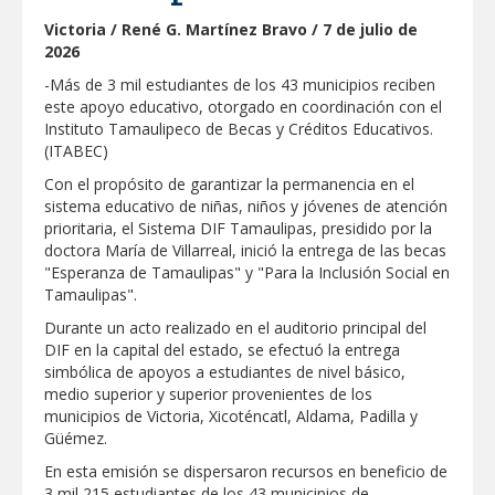
Victoria / René G. Martínez Bravo / 7 de julio de
GOBIERNO MUNICIPAL LLEVARÁ
“PRESIDENCIA CERQUITA DE TI” A LAS
2026
COLONIAS JARDÍN Y SAN RAFAEL
-Más de 3 mil estudiantes de los 43 municipios reciben
este apoyo educativo, otorgado en coordinación con el
Atiende Gobierno de Reynosa reportes
Instituto Tamaulipeco de Becas y Créditos Educativos.
ciudadanos
(ITABEC)
Con el propósito de garantizar la permanencia en el
ATIENDE COMAPA MÁS DE 1800
sistema educativo de niñas, niños y jóvenes de atención
REPORTES RECIBIDOS A TRAVÉS DEL
prioritaria, el Sistema DIF Tamaulipas, presidido por la
073 DURANTE JULIO
doctora María de Villarreal, inició la entrega de las becas
"Esperanza de Tamaulipas" y "Para la Inclusión Social en
Llevó Carlos Peña Ortiz programa
Tamaulipas".
Subsidio del Agua a Valle Soleado
Durante un acto realizado en el auditorio principal del
DIF en la capital del estado, se efectuó la entrega
Prepara DIF Tamaulipas actividades para
simbólica de apoyos a estudiantes de nivel básico,
conmemorar el mes de las personas
medio superior y superior provenientes de los
adultas mayores
municipios de Victoria, Xicoténcatl, Aldama, Padilla y
Güémez.
ESCUELA DE MÚSICA DEL SISTEMA DIF
ABRE INSCRIPCIONES PARA EL CICLO
En esta emisión se dispersaron recursos en beneficio de
AGOSTO-DICIEMBRE
3 mil 215 estudiantes de los 43 municipios de