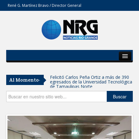
René G. Martínez Bravo / Director General
Inicio
Del Estado
Felicitó Carlos Peña Ortiz a más de 390
Al Momento-
egresados de la Universidad Tecnológica
Secciones
de Tamaulipas Norte
Opinión
Buscar
GOBIERNO DE CARMEN LILIA
CANTUROSAS INVIERTE EN
INFRAESTRUCTURA HÍDRICA PARA
GARANTIZAR UN MEJOR SERVICIO DE
AGUA POTABLE
Facilita DIF Tamaulipas trámite de
credencial y placas de circulación para
personas con discapacidad