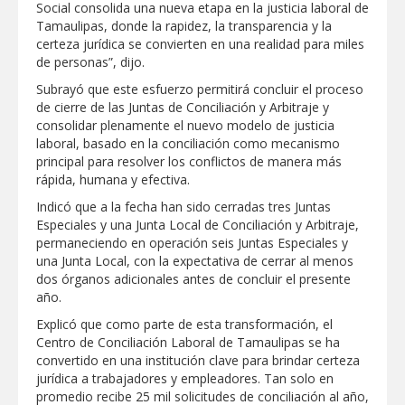
Social consolida una nueva etapa en la justicia laboral de
Clases 2026
Tamaulipas, donde la rapidez, la transparencia y la
Lleva gobierno de Reynosa programa
certeza jurídica se convierten en una realidad para miles
"Acción y Conciencia" a colonia
de personas”, dijo.
Integración Familiar
Subrayó que este esfuerzo permitirá concluir el proceso
de cierre de las Juntas de Conciliación y Arbitraje y
consolidar plenamente el nuevo modelo de justicia
laboral, basado en la conciliación como mecanismo
principal para resolver los conflictos de manera más
rápida, humana y efectiva.
Indicó que a la fecha han sido cerradas tres Juntas
Especiales y una Junta Local de Conciliación y Arbitraje,
permaneciendo en operación seis Juntas Especiales y
una Junta Local, con la expectativa de cerrar al menos
dos órganos adicionales antes de concluir el presente
año.
Explicó que como parte de esta transformación, el
Centro de Conciliación Laboral de Tamaulipas se ha
convertido en una institución clave para brindar certeza
jurídica a trabajadores y empleadores. Tan solo en
promedio recibe 25 mil solicitudes de conciliación al año,