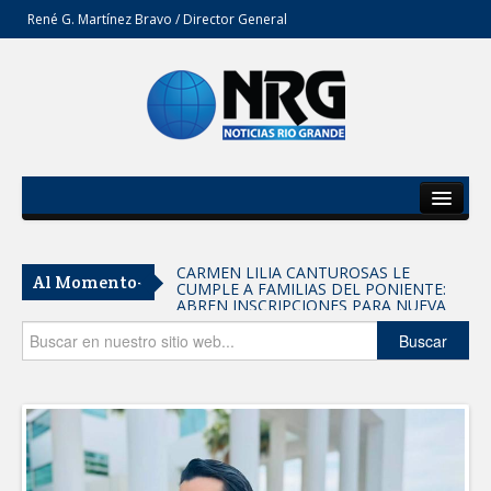
René G. Martínez Bravo / Director General
Inicio
Del Estado
CARMEN LILIA CANTUROSAS LE
Al Momento-
CUMPLE A FAMILIAS DEL PONIENTE:
Secciones
ABREN INSCRIPCIONES PARA NUEVA
PRIMARIA EN EL PROGRESO
Entrega SEBIEN paquetes alimentarios
Opinión
Buscar
en Tampico
FORTALECE IMJUVE SALUD MENTAL DE
JÓVENES CON TERAPIAS PSICOLÓGICAS
GRATUITAS
Llama Carlos Peña Ortiz a realizar
investigación en tema de la refinería