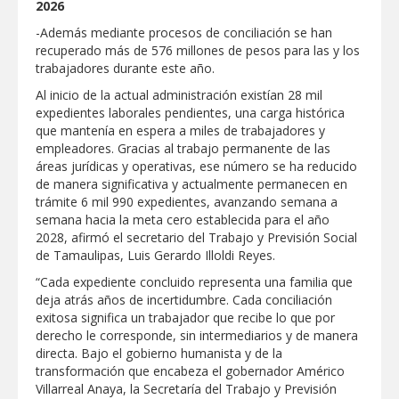
2026
Respalda la SET acuerdos de la
CONAEDU sobre redes sociales y
-Además mediante procesos de conciliación se han
escuelas militarizadas
recuperado más de 576 millones de pesos para las y los
AVANZAN TRABAJOS DE
trabajadores durante este año.
MODERNIZACIÓN EN AVENIDA
REFORMA; GOBIERNO MUNICIPAL
Al inicio de la actual administración existían 28 mil
MANTIENE EL RITMO DE LAS OBRAS
expedientes laborales pendientes, una carga histórica
PRIORITARIAS
Atendió Protección Civil de Reynosa
que mantenía en espera a miles de trabajadores y
reportes ante lluvias
empleadores. Gracias al trabajo permanente de las
áreas jurídicas y operativas, ese número se ha reducido
IMPULSA GESTIÓN AMBIENTAL
de manera significativa y actualmente permanecen en
JORNADA DE MEJORA URBANA EN
HACIENDA SAN AGUSTÍN
trámite 6 mil 990 expedientes, avanzando semana a
semana hacia la meta cero establecida para el año
Asegura alcalde de Reynosa buen
2028, afirmó el secretario del Trabajo y Previsión Social
funcionamiento de Presa El Águila
de Tamaulipas, Luis Gerardo Illoldi Reyes.
GOBIERNO MUNICIPAL Y ESTATAL
“Cada expediente concluido representa una familia que
CELEBRARÁN FERIA DEL EMPLEO EL
deja atrás años de incertidumbre. Cada conciliación
PRÓXIMO 18 DE AGOSTO
exitosa significa un trabajador que recibe lo que por
Logra STPS la generación de empleo
derecho le corresponde, sin intermediarios y de manera
con más de 6 mil 900 colocaciones en
directa. Bajo el gobierno humanista y de la
Tamaulipas
transformación que encabeza el gobernador Américo
Anunciaron Gobierno Municipal,
Villarreal Anaya, la Secretaría del Trabajo y Previsión
PROFECO y CANACO: Feria de Regreso a