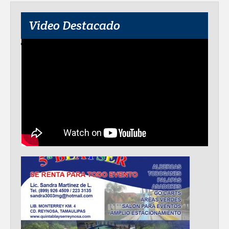
IMPULSA GESTIÓN AMBIENTAL
JORNADA DE MEJORA URBANA EN
Video Destacado
HACIENDA SAN AGUSTÍN
Asegura alcalde de Reynosa buen
funcionamiento de Presa El Águila
GOBIERNO MUNICIPAL Y ESTATAL
CELEBRARÁN FERIA DEL EMPLEO EL
PRÓXIMO 18 DE AGOSTO
Logra STPS la generación de empleo
con más de 6 mil 900 colocaciones en
Tamaulipas
Anunciaron Gobierno Municipal,
PROFECO y CANACO: Feria de Regreso a
Clases 2026
Brindará Familia UAT un moderno
espacio con sentido humano en la nueva
sede del COMASS