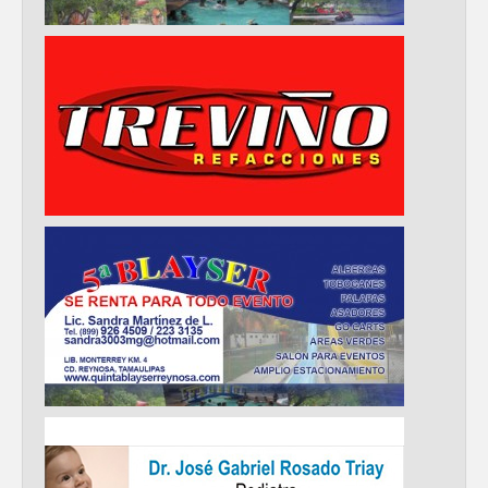
GOBIERNO MUNICIPAL ACERCA
SERVICIOS Y APOYOS A FAMILIAS CON
“PRESIDENCIA CERQUITA DE TI”
Impulsa STPS ferias del empleo para
jóvenes en tres regiones de Tamaulipas
Felicitó Carlos Peña Ortiz a más de 390
egresados de la Universidad Tecnológica
de Tamaulipas Norte
GOBIERNO DE CARMEN LILIA
CANTUROSAS INVIERTE EN
INFRAESTRUCTURA HÍDRICA PARA
GARANTIZAR UN MEJOR SERVICIO DE
AGUA POTABLE
Facilita DIF Tamaulipas trámite de
credencial y placas de circulación para
personas con discapacidad
CARMEN LILIA CANTUROSAS
CONSOLIDA A NUEVO LAREDO COMO
REFERENTE DE ENERGÍA LIMPIA EN
TAMAULIPAS