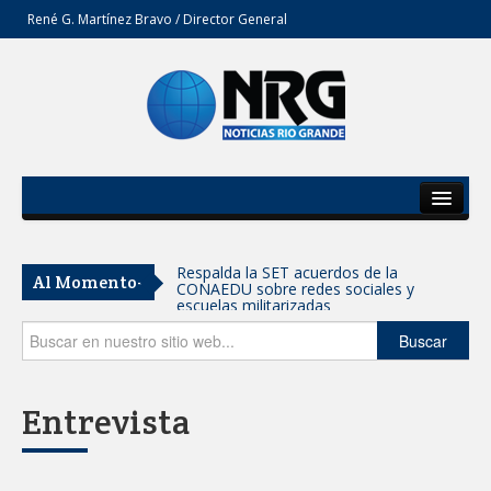
René G. Martínez Bravo / Director General
Inicio
Del Estado
Respalda la SET acuerdos de la
Al Momento-
CONAEDU sobre redes sociales y
Secciones
escuelas militarizadas
Opinión
Buscar
AVANZAN TRABAJOS DE
MODERNIZACIÓN EN AVENIDA
REFORMA; GOBIERNO MUNICIPAL
MANTIENE EL RITMO DE LAS OBRAS
Entrevista
PRIORITARIAS
Atendió Protección Civil de Reynosa
reportes ante lluvias