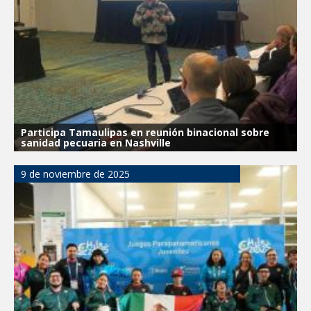
ATIENDE COMAPA MÁS DE 1800
REPORTES RECIBIDOS A TRAVÉS DEL
073 DURANTE JULIO
Llevó Carlos Peña Ortiz programa
Subsidio del Agua a Valle Soleado
Prepara DIF Tamaulipas actividades para
Participa Tamaulipas en reunión binacional sobre
conmemorar el mes de las personas
sanidad pecuaria en Nashville
adultas mayores
9 de noviembre de 2025
GOBIERNO MUNICIPAL Y ESTATAL
CELEBRARÁN FERIA DEL EMPLEO EL
PRÓXIMO 18 DE AGOSTO
Logra STPS la generación de empleo
con más de 6 mil 900 colocaciones en
Tamaulipas