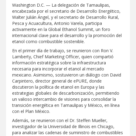
"Jefes de Familia", programa de apoyo
Washington D.C. — La delegación de Tamaulipas,
social municipal para los reynosenses
encabezada por el secretario de Desarrollo Energético,
Walter Julián Ángel, y el secretario de Desarrollo Rural,
Supervisa rector Dámaso Anaya nueva
Pesca y Acuacultura, Antonio Varela, participa
sede para la Facultad de Arquitectura de
activamente en la Global Ethanol Summit, un foro
la UAT en Ciudad Victoria
internacional clave para el desarrollo y la promoción del
Agiliza el ITAVU procesos de
etanol como combustible sostenible.
escrituración para brindar certeza
patrimonial a más familias de
En el primer día de trabajo, se reunieron con Ron V.
Tamaulipas
Lamberty, Chief Marketing Officer, quien compartió
GOBIERNO MUNICIPAL EXHORTA A
información estratégica sobre la infraestructura
PREVENIR ENFERMEDADES DURANTE
LA TEMPORADA DE CALOR
necesaria para incorporar el etanol al mercado
mexicano. Asimismo, sostuvieron un diálogo con David
Intensificó Municipio programa de
Carpintero, director general de ePURE, donde
bacheo en cuatro colonias de Reynosa
discutieron la política de etanol en Europa y las
estrategias globales de descarbonización, permitiendo
Respalda la SET acuerdos de la
un valioso intercambio de visiones para consolidar la
CONAEDU sobre redes sociales y
escuelas militarizadas
transición energética en Tamaulipas y México, en línea
con el Plan México.
AVANZAN TRABAJOS DE
MODERNIZACIÓN EN AVENIDA
Además, se reunieron con el Dr. Steffen Mueller,
REFORMA; GOBIERNO MUNICIPAL
investigador de la Universidad de Illinois en Chicago,
MANTIENE EL RITMO DE LAS OBRAS
PRIORITARIAS
Atendió Protección Civil de Reynosa
para analizar las cadenas de suministro de combustibles
reportes ante lluvias