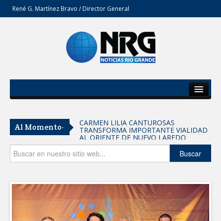
René G. Martínez Bravo / Director General
Inicio
Del Estado
CARMEN LILIA CANTUROSAS
Al Momento-
TRANSFORMA IMPORTANTE VIALIDAD
Secciones
AL ORIENTE DE NUEVO LAREDO
Tomaron vecinos de Integración Familiar
Opinión
Buscar
iniciativa de Acción y Conciencia
Fortalece la UAT el acceso a la
educación superior en comunidades
REFUERZA BIENESTAR ANIMAL
LABORES DE ATENCIÓN PARA REDUCIR