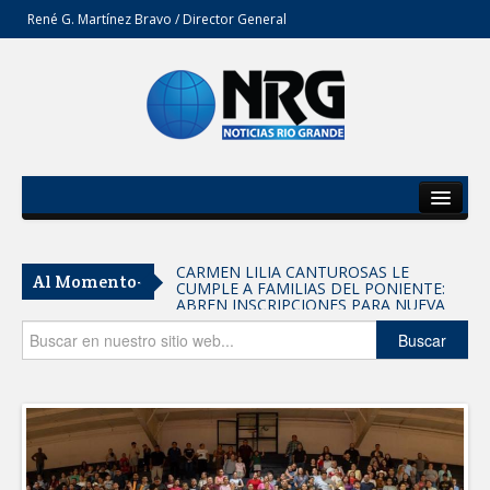
René G. Martínez Bravo / Director General
Inicio
Del Estado
CARMEN LILIA CANTUROSAS LE
Al Momento-
CUMPLE A FAMILIAS DEL PONIENTE:
Secciones
ABREN INSCRIPCIONES PARA NUEVA
PRIMARIA EN EL PROGRESO
Entrega SEBIEN paquetes alimentarios
Opinión
Buscar
en Tampico
FORTALECE IMJUVE SALUD MENTAL DE
JÓVENES CON TERAPIAS PSICOLÓGICAS
GRATUITAS
Llama Carlos Peña Ortiz a realizar
investigación en tema de la refinería