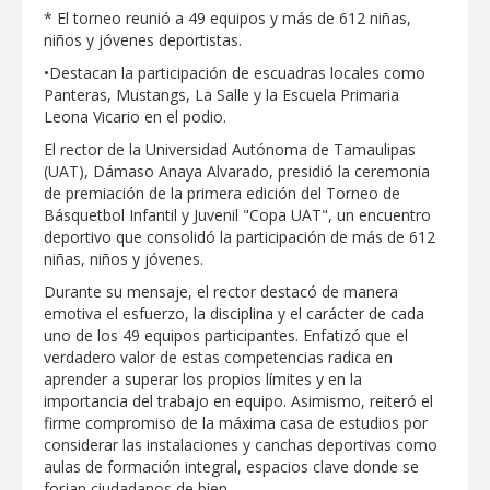
Respalda la SET acuerdos de la
* El torneo reunió a 49 equipos y más de 612 niñas,
CONAEDU sobre redes sociales y
niños y jóvenes deportistas.
escuelas militarizadas
•Destacan la participación de escuadras locales como
AVANZAN TRABAJOS DE
Panteras, Mustangs, La Salle y la Escuela Primaria
MODERNIZACIÓN EN AVENIDA
REFORMA; GOBIERNO MUNICIPAL
Leona Vicario en el podio.
MANTIENE EL RITMO DE LAS OBRAS
PRIORITARIAS
Atendió Protección Civil de Reynosa
El rector de la Universidad Autónoma de Tamaulipas
reportes ante lluvias
(UAT), Dámaso Anaya Alvarado, presidió la ceremonia
de premiación de la primera edición del Torneo de
IMPULSA GESTIÓN AMBIENTAL
Básquetbol Infantil y Juvenil "Copa UAT", un encuentro
JORNADA DE MEJORA URBANA EN
deportivo que consolidó la participación de más de 612
HACIENDA SAN AGUSTÍN
niñas, niños y jóvenes.
Asegura alcalde de Reynosa buen
Durante su mensaje, el rector destacó de manera
funcionamiento de Presa El Águila
emotiva el esfuerzo, la disciplina y el carácter de cada
uno de los 49 equipos participantes. Enfatizó que el
GOBIERNO MUNICIPAL Y ESTATAL
verdadero valor de estas competencias radica en
CELEBRARÁN FERIA DEL EMPLEO EL
PRÓXIMO 18 DE AGOSTO
aprender a superar los propios límites y en la
importancia del trabajo en equipo. Asimismo, reiteró el
Logra STPS la generación de empleo
firme compromiso de la máxima casa de estudios por
con más de 6 mil 900 colocaciones en
Tamaulipas
considerar las instalaciones y canchas deportivas como
aulas de formación integral, espacios clave donde se
Anunciaron Gobierno Municipal,
forjan ciudadanos de bien.
PROFECO y CANACO: Feria de Regreso a