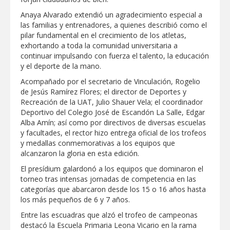
Clases 2026
Anaya Alvarado extendió un agradecimiento especial a
Lleva gobierno de Reynosa programa
las familias y entrenadores, a quienes describió como el
"Acción y Conciencia" a colonia
pilar fundamental en el crecimiento de los atletas,
Integración Familiar
exhortando a toda la comunidad universitaria a
continuar impulsando con fuerza el talento, la educación
y el deporte de la mano.
Acompañado por el secretario de Vinculación, Rogelio
de Jesús Ramírez Flores; el director de Deportes y
Recreación de la UAT, Julio Shauer Vela; el coordinador
Deportivo del Colegio José de Escandón La Salle, Edgar
Alba Amín; así como por directivos de diversas escuelas
y facultades, el rector hizo entrega oficial de los trofeos
y medallas conmemorativas a los equipos que
alcanzaron la gloria en esta edición.
El presídium galardonó a los equipos que dominaron el
torneo tras intensas jornadas de competencia en las
categorías que abarcaron desde los 15 o 16 años hasta
los más pequeños de 6 y 7 años.
Entre las escuadras que alzó el trofeo de campeonas
destacó la Escuela Primaria Leona Vicario en la rama