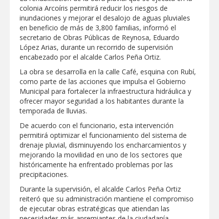
colonia Arcoíris permitirá reducir los riesgos de
GOBIERNO MUNICIPAL ACERCA
inundaciones y mejorar el desalojo de aguas pluviales
SERVICIOS Y APOYOS A FAMILIAS CON
en beneficio de más de 3,800 familias, informó el
“PRESIDENCIA CERQUITA DE TI”
secretario de Obras Públicas de Reynosa, Eduardo
López Arias, durante un recorrido de supervisión
Impulsa STPS ferias del empleo para
encabezado por el alcalde Carlos Peña Ortiz.
jóvenes en tres regiones de Tamaulipas
La obra se desarrolla en la calle Café, esquina con Rubí,
como parte de las acciones que impulsa el Gobierno
Felicitó Carlos Peña Ortiz a más de 390
Municipal para fortalecer la infraestructura hidráulica y
egresados de la Universidad Tecnológica
ofrecer mayor seguridad a los habitantes durante la
de Tamaulipas Norte
temporada de lluvias.
GOBIERNO DE CARMEN LILIA
De acuerdo con el funcionario, esta intervención
CANTUROSAS INVIERTE EN
permitirá optimizar el funcionamiento del sistema de
INFRAESTRUCTURA HÍDRICA PARA
drenaje pluvial, disminuyendo los encharcamientos y
GARANTIZAR UN MEJOR SERVICIO DE
AGUA POTABLE
mejorando la movilidad en uno de los sectores que
Facilita DIF Tamaulipas trámite de
históricamente ha enfrentado problemas por las
credencial y placas de circulación para
precipitaciones.
personas con discapacidad
Durante la supervisión, el alcalde Carlos Peña Ortiz
CARMEN LILIA CANTUROSAS
reiteró que su administración mantiene el compromiso
CONSOLIDA A NUEVO LAREDO COMO
de ejecutar obras estratégicas que atiendan las
REFERENTE DE ENERGÍA LIMPIA EN
necesidades más apremiantes de la ciudadanía,
TAMAULIPAS