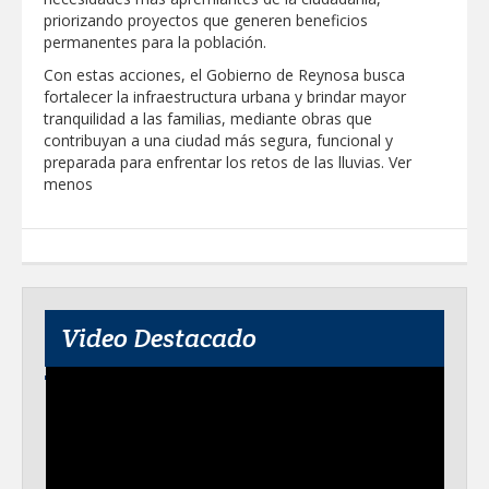
priorizando proyectos que generen beneficios
Destacó Alcalde Carlos Peña Ortiz
permanentes para la población.
respuesta inmediata de servicios
municipales ante tormenta
Con estas acciones, el Gobierno de Reynosa busca
fortalecer la infraestructura urbana y brindar mayor
La UAT, Gobierno del Estado y
tranquilidad a las familias, mediante obras que
ganaderos consolidan proyecto “Carne
contribuyan a una ciudad más segura, funcional y
Tam
preparada para enfrentar los retos de las lluvias. Ver
menos
GOBIERNO MUNICIPAL INVITA A
CAMPAÑA DE TAMIZAJE AUDITIVO
GRATUITO PARA RECIÉN NACIDOS EN
CLÍNICA UNE NUEVA ERA
Entregó Carlos Peña Ortiz apoyos de
"Mamá Luchona", acompañado por la
Senadora Maki Esther Ortiz Domínguez
Video Destacado
Intensificó Municipio programa de
bacheo en cuatro colonias de Reynosa