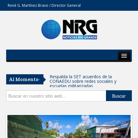
René G. Martínez Bravo / Director General
Inicio
Del Estado
Respalda la SET acuerdos de la
Al Momento-
CONAEDU sobre redes sociales y
Secciones
escuelas militarizadas
Opinión
Buscar
AVANZAN TRABAJOS DE
MODERNIZACIÓN EN AVENIDA
REFORMA; GOBIERNO MUNICIPAL
MANTIENE EL RITMO DE LAS OBRAS
PRIORITARIAS
Atendió Protección Civil de Reynosa
reportes ante lluvias