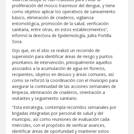
Clases 2026
proliferación del mosco trasmisor del dengue, y tiene
como objetivo aplicar los operativos de saneamiento
Lleva gobierno de Reynosa programa
básico, eliminación de criaderos, vigilancia
"Acción y Conciencia" a colonia
Integración Familiar
entomológica, promoción de la salud, verificación
sanitaria, entre otras, en estos establecimientos”,
informó la directora de Epidemiología, Julita Portilla
Sosa.
Dijo que, en el sitio se realizó un recorrido de
supervisión para identificar áreas de riesgo y puntos
prioritarios de intervención, principalmente aquellos
asociados a la acumulación de agua en floreros,
recipientes, objetos en desuso y áreas comunes, así
como se reforzó la coordinación con el municipio para
asegurar la continuidad de las acciones semanales de
limpieza, eliminación de criaderos, orientación a
visitantes y seguimiento sanitario.
“Esta estrategia, contempla recorridos semanales por
brigadas integradas por personal de salud y del
municipio, así como reuniones de evaluación cada
miércoles, con el propósito de verificar avances,
identificar áreas de oportunidad y mantener estos