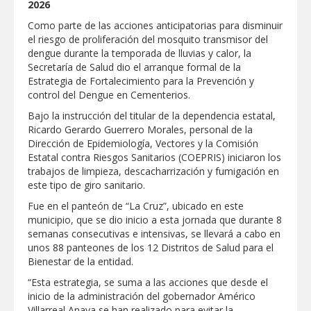
2026
Respalda la SET acuerdos de la
CONAEDU sobre redes sociales y
Como parte de las acciones anticipatorias para disminuir
escuelas militarizadas
el riesgo de proliferación del mosquito transmisor del
AVANZAN TRABAJOS DE
dengue durante la temporada de lluvias y calor, la
MODERNIZACIÓN EN AVENIDA
Secretaría de Salud dio el arranque formal de la
REFORMA; GOBIERNO MUNICIPAL
Estrategia de Fortalecimiento para la Prevención y
MANTIENE EL RITMO DE LAS OBRAS
PRIORITARIAS
Atendió Protección Civil de Reynosa
control del Dengue en Cementerios.
reportes ante lluvias
Bajo la instrucción del titular de la dependencia estatal,
Ricardo Gerardo Guerrero Morales, personal de la
IMPULSA GESTIÓN AMBIENTAL
Dirección de Epidemiología, Vectores y la Comisión
JORNADA DE MEJORA URBANA EN
HACIENDA SAN AGUSTÍN
Estatal contra Riesgos Sanitarios (COEPRIS) iniciaron los
trabajos de limpieza, descacharrización y fumigación en
Asegura alcalde de Reynosa buen
este tipo de giro sanitario.
funcionamiento de Presa El Águila
Fue en el panteón de “La Cruz”, ubicado en este
GOBIERNO MUNICIPAL Y ESTATAL
municipio, que se dio inicio a esta jornada que durante 8
CELEBRARÁN FERIA DEL EMPLEO EL
semanas consecutivas e intensivas, se llevará a cabo en
PRÓXIMO 18 DE AGOSTO
unos 88 panteones de los 12 Distritos de Salud para el
Logra STPS la generación de empleo
Bienestar de la entidad.
con más de 6 mil 900 colocaciones en
Tamaulipas
“Esta estrategia, se suma a las acciones que desde el
inicio de la administración del gobernador Américo
Anunciaron Gobierno Municipal,
Villarreal Anaya se han realizado para evitar la
PROFECO y CANACO: Feria de Regreso a