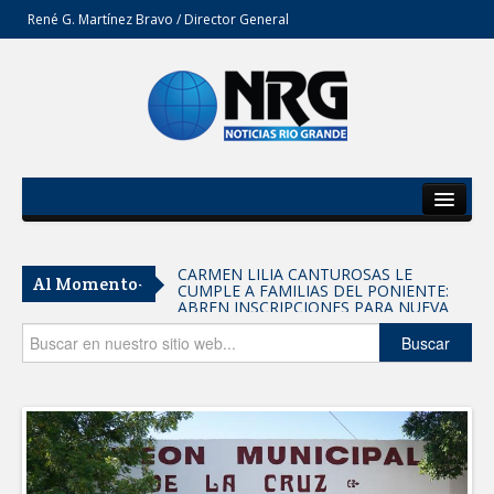
René G. Martínez Bravo / Director General
Inicio
Del Estado
CARMEN LILIA CANTUROSAS LE
Al Momento-
CUMPLE A FAMILIAS DEL PONIENTE:
Secciones
ABREN INSCRIPCIONES PARA NUEVA
PRIMARIA EN EL PROGRESO
Entrega SEBIEN paquetes alimentarios
Opinión
Buscar
en Tampico
FORTALECE IMJUVE SALUD MENTAL DE
JÓVENES CON TERAPIAS PSICOLÓGICAS
GRATUITAS
Llama Carlos Peña Ortiz a realizar
investigación en tema de la refinería