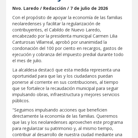
Nvo. Laredo / Redacción / 7 de julio de 2026
GOBIERNO MUNICIPAL LLEVARÁ
“PRESIDENCIA CERQUITA DE TI” A LAS
Con el propósito de apoyar la economía de las familias
COLONIAS JARDÍN Y SAN RAFAEL
neolaredenses y facilitar la regularización de
contribuyentes, el Cabildo de Nuevo Laredo,
Atiende Gobierno de Reynosa reportes
encabezado por la presidenta municipal Carmen Lilia
ciudadanos
Canturosas Villarreal, aprobó por unanimidad la
condonación del 100 por ciento en recargos, gastos de
ejecución y cobranza del impuesto predial durante todo
ATIENDE COMAPA MÁS DE 1800
REPORTES RECIBIDOS A TRAVÉS DEL
el mes de julio.
073 DURANTE JULIO
La alcaldesa destacó que esta medida representa una
oportunidad para que las y los ciudadanos puedan
Llevó Carlos Peña Ortiz programa
ponerse al corriente en sus contribuciones, al tiempo
Subsidio del Agua a Valle Soleado
que se fortalece la recaudación municipal para seguir
impulsando obras, infraestructura y mejores servicios
públicos.
Prepara DIF Tamaulipas actividades para
conmemorar el mes de las personas
"Seguimos impulsando acciones que beneficien
adultas mayores
directamente la economía de las familias. Queremos
que las y los neolaredenses aprovechen este programa
ESCUELA DE MÚSICA DEL SISTEMA DIF
para regularizar su patrimonio y, al mismo tiempo,
ABRE INSCRIPCIONES PARA EL CICLO
AGOSTO-DICIEMBRE
contribuir al desarrollo de nuestra ciudad mediante una