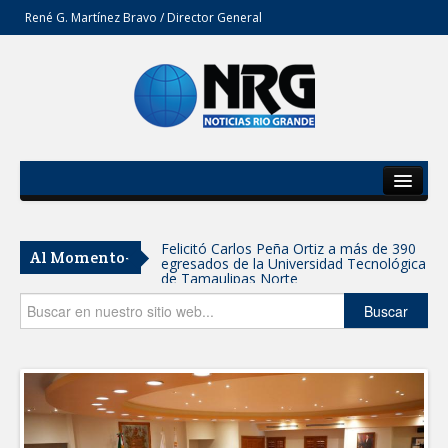
René G. Martínez Bravo / Director General
Inicio
Del Estado
Felicitó Carlos Peña Ortiz a más de 390
Al Momento-
egresados de la Universidad Tecnológica
Secciones
de Tamaulipas Norte
Opinión
Buscar
GOBIERNO DE CARMEN LILIA
CANTUROSAS INVIERTE EN
INFRAESTRUCTURA HÍDRICA PARA
GARANTIZAR UN MEJOR SERVICIO DE
AGUA POTABLE
Facilita DIF Tamaulipas trámite de
credencial y placas de circulación para
personas con discapacidad