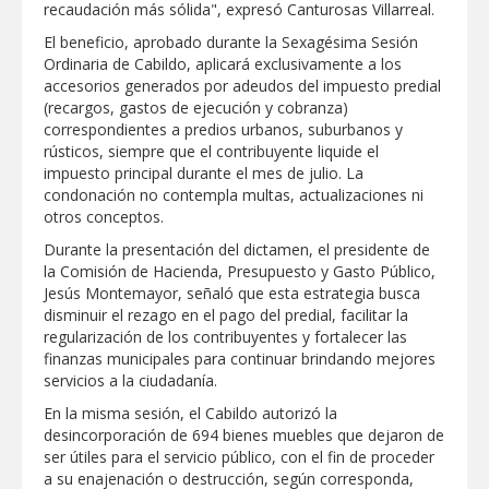
recaudación más sólida", expresó Canturosas Villarreal.
Disney reconoce a nivel mundial talento
El beneficio, aprobado durante la Sexagésima Sesión
de estudiante de la UAT
Ordinaria de Cabildo, aplicará exclusivamente a los
accesorios generados por adeudos del impuesto predial
(recargos, gastos de ejecución y cobranza)
Visitó Alcalde a vecinos de Balcones de
correspondientes a predios urbanos, suburbanos y
Alcalá con programa Subsidio del Agua
rústicos, siempre que el contribuyente liquide el
impuesto principal durante el mes de julio. La
condonación no contempla multas, actualizaciones ni
Tamaulipas sigue impulsando una
agenda de infraestructura con sentido
otros conceptos.
humanista
Durante la presentación del dictamen, el presidente de
la Comisión de Hacienda, Presupuesto y Gasto Público,
DIRECCIÓN DE DESARROLLO RURAL
Jesús Montemayor, señaló que esta estrategia busca
APOYA A GANADEROS DE NUEVO
LAREDO ANTE LA REAPERTURA DE LA
disminuir el rezago en el pago del predial, facilitar la
EXPORTACIÓN DE GANADO
regularización de los contribuyentes y fortalecer las
finanzas municipales para continuar brindando mejores
Impulsa STPS ferias del empleo para
jóvenes en tres regiones de Tamaulipas
servicios a la ciudadanía.
En la misma sesión, el Cabildo autorizó la
desincorporación de 694 bienes muebles que dejaron de
ser útiles para el servicio público, con el fin de proceder
a su enajenación o destrucción, según corresponda,