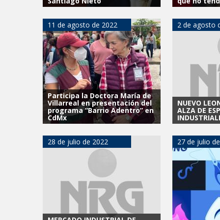
Santiago Nieto
que no ten
11 de agosto de 2022
2 de agosto 
Participa la Doctora María de
Villarreal en presentación del
NUEVO LEO
programa “Barrio Adentro” en
ALZA DE ES
CdMx
INDUSTRIAL
28 de julio de 2022
27 de julio d
MERCADO INDUSTRIAL DE