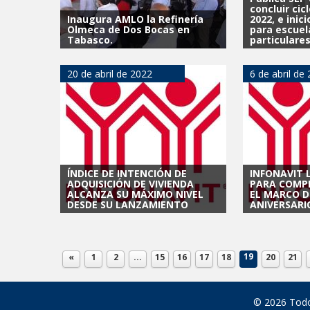
concluir cic
Inaugura AMLO la Refinería
2022, e inic
Olmeca de Dos Bocas en
para escuel
Tabasco.
particulares
20 de abril de 2022
6 de abril de
ÍNDICE DE INTENCIÓN DE
INFONAVIT 
ADQUISICIÓN DE VIVIENDA
PARA COMP
ALCANZA SU MÁXIMO NIVEL
EL MARCO D
DESDE SU LANZAMIENTO
ANIVERSARI
19
«
1
2
...
15
16
17
18
20
21
© 2026 Todo