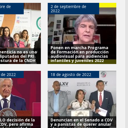
bre de
2 de septiembre de
2022
Ponen en marcha Programa
menticia no es una
de Formación en producción
diputadas del PRI
audiovisual para audiencias
stura de la CNDH
infantiles y juveniles 2022
 de 2022
18 de agosto de 2022
O decisión de la
Denuncian en el Senado a CDV
CDV, pero afirma
y a panistas de querer anular