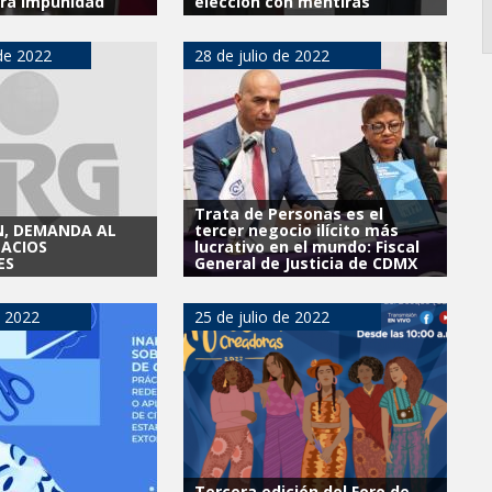
drá impunidad
elección con mentiras
de 2022
28 de julio de 2022
Trata de Personas es el
N, DEMANDA AL
tercer negocio ilícito más
PACIOS
lucrativo en el mundo: Fiscal
ES
General de Justicia de CDMX
e 2022
25 de julio de 2022
Tercera edición del Foro de