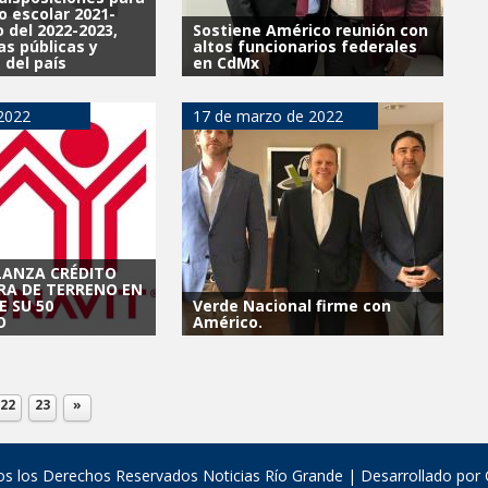
lo escolar 2021-
io del 2022-2023,
Sostiene Américo reunión con
as públicas y
altos funcionarios federales
 del país
en CdMx
 2022
17 de marzo de 2022
LANZA CRÉDITO
RA DE TERRENO EN
E SU 50
Verde Nacional firme con
O
Américo.
22
23
»
s los Derechos Reservados Noticias Río Grande | Desarrollado por