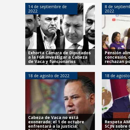
14 de septiembre de
8 de septiem
2022
2022
Exhorta Cámara de Diputados
Pensión ali
a la FGR investigar a Cabeza
concesión, 
de Vaca y funcionarios
rechazan po
18 de agosto de 2022
18 de agosto
Cabeza de Vaca no está
exonerado; el 1 de octubre
Respeta AML
enfrentará a la justicia:
SCJN sobre 