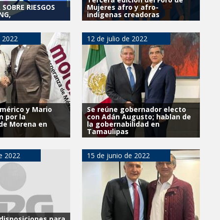
A SOBRE RIESGOS
Mujeres afro y afro-
NG,
indígenas creadoras
e 2022
12 de julio de 2022
mérico y Mario
Se reúne gobernador electo
n por la
con Adán Augusto; hablan de
 de Morena en
la gobernabilidad en
Tamaulipas
de 2022
15 de junio de 2022
 disposiciones para