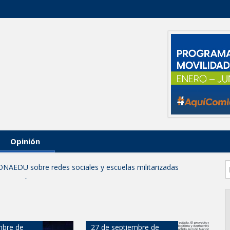
Opinión
ONAEDU sobre redes sociales y escuelas militarizadas
IZACIÓN EN AVENIDA REFORMA; GOBIERNO MUNICIPAL
RAS PRIORITARIAS
a reportes ante lluvias
JORNADA DE MEJORA URBANA EN HACIENDA SAN AGUSTÍN
mbre de
27 de septiembre de
funcionamiento de Presa El Águila