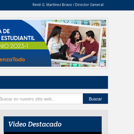
René G. Martínez Bravo / Director General
Buscar
Video Destacado