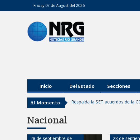
Friday 07 de August del 2026
Inicio
Del Estado
Secciones
Respalda la SET acuerdos de la C
Al Momento-
AVANZAN TRABAJOS DE MODERN
MANTIENE EL RITMO DE LAS OB
Nacional
Atendió Protección Civil de Reynos
IMPULSA GESTIÓN AMBIENTAL 
28 de septiembre de
28 de septie
Asegura alcalde de Reynosa buen 