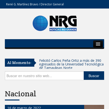
René G. Martínez Bravo / Director General
Inicio
Del Estado
GOBIERNO DE CARMEN LILIA
Al Momento-
CANTUROSAS INVIERTE EN
Secciones
INFRAESTRUCTURA HÍDRICA PARA
GARANTIZAR UN MEJOR SERVICIO DE
AGUA POTABLE
Opinión
Buscar
Facilita DIF Tamaulipas trámite de
credencial y placas de circulación para
personas con discapacidad
Nacional
CARMEN LILIA CANTUROSAS
CONSOLIDA A NUEVO LAREDO COMO
REFERENTE DE ENERGÍA LIMPIA EN
16 de marzo de 2022
TAMAULIPAS