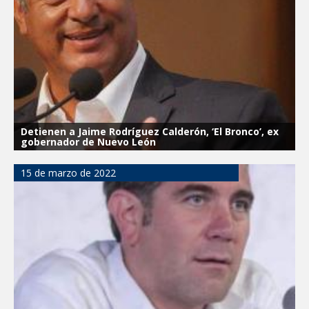
Visitó Alcalde a vecinos de Balcones de
Alcalá con programa Subsidio del Agua
Tamaulipas sigue impulsando una
agenda de infraestructura con sentido
humanista
DIRECCIÓN DE DESARROLLO RURAL
Detienen a Jaime Rodríguez Calderón, ‘El Bronco’, ex
APOYA A GANADEROS DE NUEVO
gobernador de Nuevo León
LAREDO ANTE LA REAPERTURA DE LA
EXPORTACIÓN DE GANADO
15 de marzo de 2022
Impulsa STPS ferias del empleo para
jóvenes en tres regiones de Tamaulipas
Felicitó Carlos Peña Ortiz a más de 390
egresados de la Universidad Tecnológica
de Tamaulipas Norte