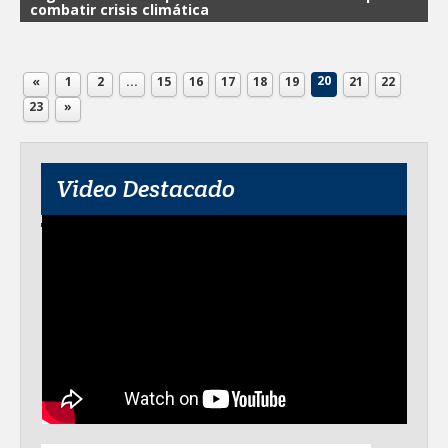
combatir crisis climática
20
«
1
2
...
15
16
17
18
19
21
22
23
»
Video Destacado