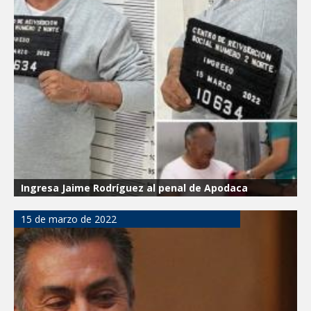
Atiende Gobierno de Reynosa reportes
ciudadanos
ATIENDE COMAPA MÁS DE 1800
REPORTES RECIBIDOS A TRAVÉS DEL
073 DURANTE JULIO
Llevó Carlos Peña Ortiz programa
Subsidio del Agua a Valle Soleado
Prepara DIF Tamaulipas actividades para
conmemorar el mes de las personas
Ingresa Jaime Rodríguez al penal de Apodaca
adultas mayores
15 de marzo de 2022
ESCUELA DE MÚSICA DEL SISTEMA DIF
ABRE INSCRIPCIONES PARA EL CICLO
AGOSTO-DICIEMBRE
Disney reconoce a nivel mundial talento
de estudiante de la UAT