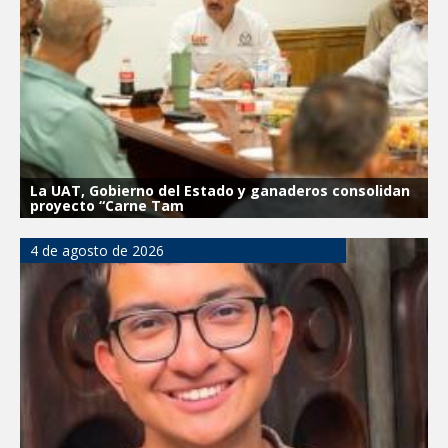
Integración Familiar
CARMEN LILIA CANTUROSAS LE
CUMPLE A FAMILIAS DEL PONIENTE:
ABREN INSCRIPCIONES PARA NUEVA
PRIMARIA EN EL PROGRESO
La UAT, Gobierno del Estado y ganaderos consolidan
proyecto “Carne Tam
4 de agosto de 2026