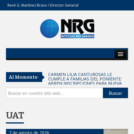
René G. Martínez Bravo / Director General
Inicio
Del Estado
Entrega SEBIEN paquetes alimentarios
Al Momento-
en Tampico
Secciones
FORTALECE IMJUVE SALUD MENTAL DE
Opinión
Buscar
JÓVENES CON TERAPIAS PSICOLÓGICAS
GRATUITAS
Llama Carlos Peña Ortiz a realizar
UAT
investigación en tema de la refinería
Coordinan la SST y SET acciones para
7 de agosto de 2026
fortalecer la formación médica y la