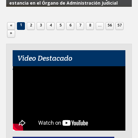
estancia en el Órgano de Administración Judicial
1
«
2
3
4
5
6
7
8
...
56
57
»
Video Destacado