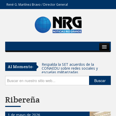
René G. Martínez Bravo / Director General
Inicio
Del Estado
Respalda la SET acuerdos de la
Al Momento-
CONAEDU sobre redes sociales y
Secciones
escuelas militarizadas
Opinión
Buscar
AVANZAN TRABAJOS DE
MODERNIZACIÓN EN AVENIDA
REFORMA; GOBIERNO MUNICIPAL
MANTIENE EL RITMO DE LAS OBRAS
Ribereña
PRIORITARIAS
Atendió Protección Civil de Reynosa
reportes ante lluvias
1 de mayo de 2026