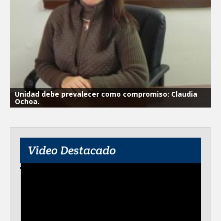
Destacó Alcalde Carlos Peña Ortiz
respuesta inmediata de servicios
municipales ante tormenta
La UAT, Gobierno del Estado y
ganaderos consolidan proyecto “Carne
Tam
GOBIERNO MUNICIPAL INVITA A
Unidad debe prevalecer como compromiso: Claudia
CAMPAÑA DE TAMIZAJE AUDITIVO
Ochoa.
GRATUITO PARA RECIÉN NACIDOS EN
CLÍNICA UNE NUEVA ERA
Entregó Carlos Peña Ortiz apoyos de
"Mamá Luchona", acompañado por la
Senadora Maki Esther Ortiz Domínguez
Video Destacado
Intensificó Municipio programa de
bacheo en cuatro colonias de Reynosa