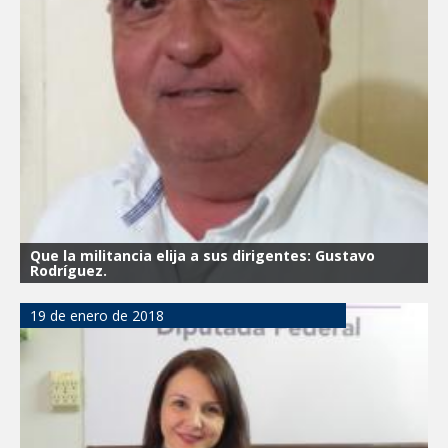
GOBIERNO MUNICIPAL ACERCA
SERVICIOS Y APOYOS A FAMILIAS CON
“PRESIDENCIA CERQUITA DE TI”
Impulsa STPS ferias del empleo para
jóvenes en tres regiones de Tamaulipas
Felicitó Carlos Peña Ortiz a más de 390
egresados de la Universidad Tecnológica
de Tamaulipas Norte
GOBIERNO DE CARMEN LILIA
Que la militancia elija a sus dirigentes: Gustavo
CANTUROSAS INVIERTE EN
Rodríguez.
INFRAESTRUCTURA HÍDRICA PARA
GARANTIZAR UN MEJOR SERVICIO DE
AGUA POTABLE
19 de enero de 2018
Facilita DIF Tamaulipas trámite de
credencial y placas de circulación para
personas con discapacidad
CARMEN LILIA CANTUROSAS
CONSOLIDA A NUEVO LAREDO COMO
REFERENTE DE ENERGÍA LIMPIA EN
TAMAULIPAS