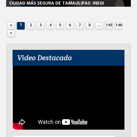
CIUDAD MÁS SEGURA DE TAMAULIPAS: INEGI
1
«
2
3
4
5
6
7
8
...
145
146
»
Video Destacado