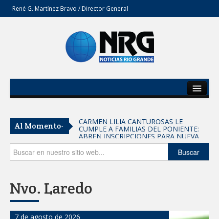
René G. Martínez Bravo / Director General
Inicio
Del Estado
Entrega SEBIEN paquetes alimentarios
Al Momento-
en Tampico
Secciones
FORTALECE IMJUVE SALUD MENTAL DE
Opinión
Buscar
JÓVENES CON TERAPIAS PSICOLÓGICAS
GRATUITAS
Llama Carlos Peña Ortiz a realizar
Nvo. Laredo
investigación en tema de la refinería
Coordinan la SST y SET acciones para
7 de agosto de 2026
fortalecer la formación médica y la