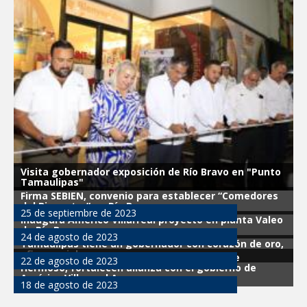
Visita gobernador exposición de Río Bravo en "Punto
Tamaulipas"
Firma SEBIEN, convenio para establecer “Comedores
del Bienestar” en Río Bravo
25 de septiembre de 2023
Inaugura Américo Villarreal proyecto en planta Valeo
de Río Bravo
24 de agosto de 2023
Tamaulipas tiene un gobernador con corazón de oro,
afirman riobravenses
Sindicatos de la maquila en Río Bravo y Valle
22 de agosto de 2023
Hermoso, fortalecen alianza con el gobierno de
Américo Villarreal Anaya
18 de agosto de 2023