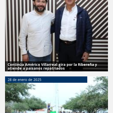
Impulsa STPS ferias del empleo para
jóvenes en tres regiones de Tamaulipas
Felicitó Carlos Peña Ortiz a más de 390
egresados de la Universidad Tecnológica
de Tamaulipas Norte
GOBIERNO DE CARMEN LILIA
CANTUROSAS INVIERTE EN
INFRAESTRUCTURA HÍDRICA PARA
GARANTIZAR UN MEJOR SERVICIO DE
AGUA POTABLE
Continúa Américo Villarreal gira por la Ribereña y
Facilita DIF Tamaulipas trámite de
atiende a paisanos repatriados
credencial y placas de circulación para
personas con discapacidad
28 de enero de 2025
CARMEN LILIA CANTUROSAS
CONSOLIDA A NUEVO LAREDO COMO
REFERENTE DE ENERGÍA LIMPIA EN
TAMAULIPAS
Destacó Alcalde Carlos Peña Ortiz
respuesta inmediata de servicios
municipales ante tormenta