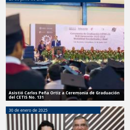
Asegura alcalde de Reynosa buen
funcionamiento de Presa El Águila
GOBIERNO MUNICIPAL Y ESTATAL
CELEBRARÁN FERIA DEL EMPLEO EL
PRÓXIMO 18 DE AGOSTO
Logra STPS la generación de empleo
con más de 6 mil 900 colocaciones en
Tamaulipas
Anunciaron Gobierno Municipal,
PROFECO y CANACO: Feria de Regreso a
Clases 2026
Asistió Carlos Peña Ortiz a Ceremonia de Graduación
Brindará Familia UAT un moderno
del CETIS No. 131
espacio con sentido humano en la nueva
sede del COMASS
30 de enero de 2025
GOBIERNO MUNICIPAL ACERCA
SERVICIOS Y APOYOS A FAMILIAS CON
“PRESIDENCIA CERQUITA DE TI”