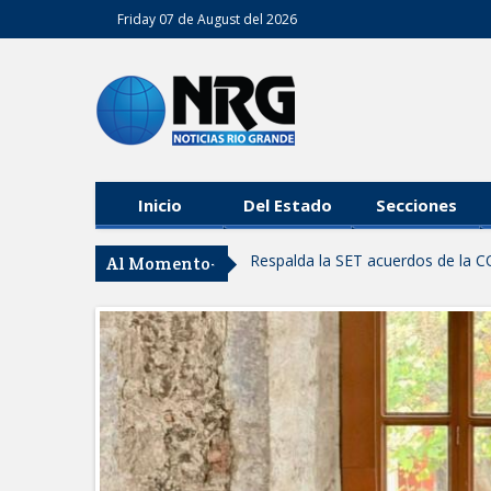
Friday 07 de August del 2026
Inicio
Del Estado
Secciones
Respalda la SET acuerdos de la C
Al Momento-
AVANZAN TRABAJOS DE MODERN
MANTIENE EL RITMO DE LAS OB
Atendió Protección Civil de Reynos
IMPULSA GESTIÓN AMBIENTAL 
Asegura alcalde de Reynosa buen 
GOBIERNO MUNICIPAL Y ESTATA
AGOSTO
Logra STPS la generación de emp
Anunciaron Gobierno Municipal, 