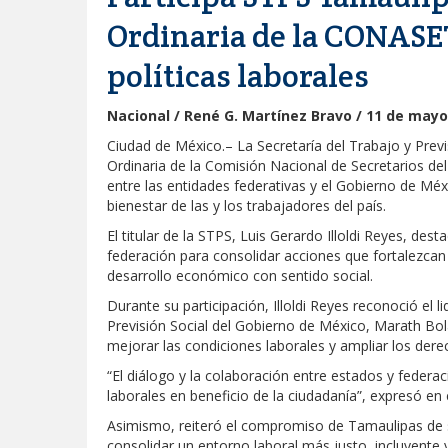
Ordinaria de la CONASE
políticas laborales
Nacional / René G. Martínez Bravo / 11 de mayo
Ciudad de México.– La Secretaría del Trabajo y Previ
Ordinaria de la Comisión Nacional de Secretarios d
entre las entidades federativas y el Gobierno de Méx
bienestar de las y los trabajadores del país.
El titular de la STPS, Luis Gerardo Illoldi Reyes, des
federación para consolidar acciones que fortalezcan l
desarrollo económico con sentido social.
Durante su participación, Illoldi Reyes reconoció el li
Previsión Social del Gobierno de México, Marath Bol
mejorar las condiciones laborales y ampliar los derec
“El diálogo y la colaboración entre estados y federa
laborales en beneficio de la ciudadanía”, expresó en e
Asimismo, reiteró el compromiso de Tamaulipas de 
consolidar un entorno laboral más justo, incluyente