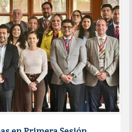
o espacio con sentido humano en la nueva sede del COMASS
ERVICIOS Y APOYOS A FAMILIAS CON “PRESIDENCIA
ara jóvenes en tres regiones de Tamaulipas
 de 390 egresados de la Universidad Tecnológica de Tamaulipas
NTUROSAS INVIERTE EN INFRAESTRUCTURA HÍDRICA PARA
IO DE AGUA POTABLE
e credencial y placas de circulación para personas con
NSOLIDA A NUEVO LAREDO COMO REFERENTE DE ENERGÍA
z respuesta inmediata de servicios municipales ante tormenta
anaderos consolidan proyecto “Carne Tam
 CAMPAÑA DE TAMIZAJE AUDITIVO GRATUITO PARA RECIÉN
A ERA
os de "Mamá Luchona", acompañado por la Senadora Maki
e bacheo en cuatro colonias de Reynosa
as en Primera Sesión