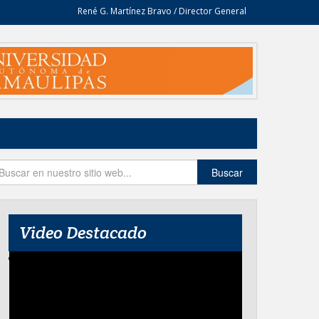
René G. Martínez Bravo / Director General
Buscar
Video Destacado