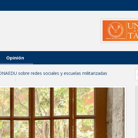
Opinión
ONAEDU sobre redes sociales y escuelas militarizadas
IZACIÓN EN AVENIDA REFORMA; GOBIERNO MUNICIPAL
RAS PRIORITARIAS
a reportes ante lluvias
JORNADA DE MEJORA URBANA EN HACIENDA SAN AGUSTÍN
funcionamiento de Presa El Águila
L CELEBRARÁN FERIA DEL EMPLEO EL PRÓXIMO 18 DE
leo con más de 6 mil 900 colocaciones en Tamaulipas
PROFECO y CANACO: Feria de Regreso a Clases 2026