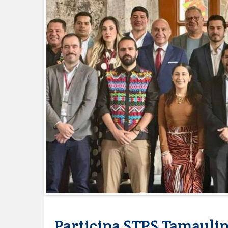
Brindará Familia UAT un modern
GOBIERNO MUNICIPAL ACERCA S
CERQUITA DE TI”
Impulsa STPS ferias del empleo p
Felicitó Carlos Peña Ortiz a más
Norte
GOBIERNO DE CARMEN LILIA CA
GARANTIZAR UN MEJOR SERVIC
Facilita DIF Tamaulipas trámite d
discapacidad
CARMEN LILIA CANTUROSAS CO
LIMPIA EN TAMAULIPAS
Destacó Alcalde Carlos Peña Orti
La UAT, Gobierno del Estado y g
GOBIERNO MUNICIPAL INVITA A
NACIDOS EN CLÍNICA UNE NUEV
Entregó Carlos Peña Ortiz apoy
Esther Ortiz Domínguez
Intensificó Municipio programa d
Participa STPS Tamaulip