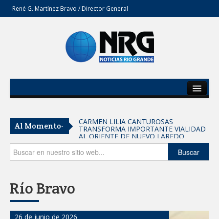
René G. Martínez Bravo / Director General
Inicio
Del Estado
Tomaron vecinos de Integración Familiar
Al Momento-
iniciativa de Acción y Conciencia
Secciones
Fortalece la UAT el acceso a la
Opinión
Buscar
educación superior en comunidades
REFUERZA BIENESTAR ANIMAL
Río Bravo
LABORES DE ATENCIÓN PARA REDUCIR
RIESGO DE ENFERMEDADES EN
MASCOTAS
Lleva gobierno de Reynosa programa
26 de junio de 2026
"Acción y Conciencia" a colonia