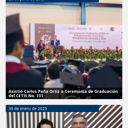
Integración Familiar
CARMEN LILIA CANTUROSAS LE
CUMPLE A FAMILIAS DEL PONIENTE:
ABREN INSCRIPCIONES PARA NUEVA
PRIMARIA EN EL PROGRESO
Entrega SEBIEN paquetes alimentarios
en Tampico
FORTALECE IMJUVE SALUD MENTAL DE
JÓVENES CON TERAPIAS PSICOLÓGICAS
GRATUITAS
Llama Carlos Peña Ortiz a realizar
investigación en tema de la refinería
Coordinan la SST y SET acciones para
fortalecer la formación médica y la
bioética en Tamaulipas
Asistió Carlos Peña Ortiz a Ceremonia de Graduación
del CETIS No. 131
EXHORTA PROTECCIÓN CIVIL A
EXTREMAR PRECAUCIONES ANTE
ALTAS TEMPERATURAS DURANTE EL
30 de enero de 2025
PERIODO VACACIONAL
"Jefes de Familia", programa de apoyo
social municipal para los reynosenses