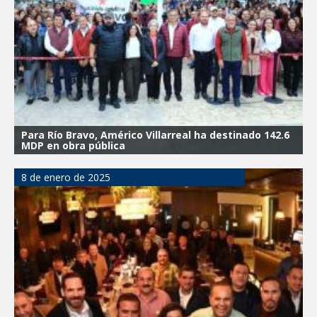
Integración Familiar
CARMEN LILIA CANTUROSAS
TRANSFORMA IMPORTANTE VIALIDAD
AL ORIENTE DE NUEVO LAREDO
Para Río Bravo, Américo Villarreal ha destinado 142.6
MDP en obra pública
8 de enero de 2025