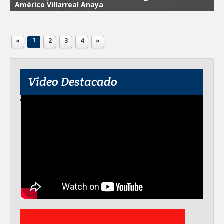
Américo Villarreal Anaya
1
«
2
3
4
»
Video Destacado