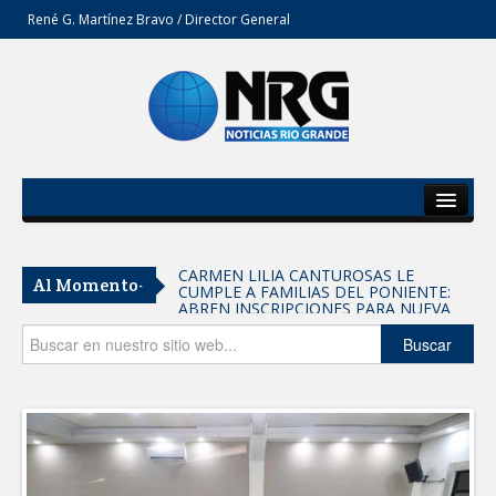
René G. Martínez Bravo / Director General
Inicio
Del Estado
CARMEN LILIA CANTUROSAS LE
Al Momento-
CUMPLE A FAMILIAS DEL PONIENTE:
Secciones
ABREN INSCRIPCIONES PARA NUEVA
PRIMARIA EN EL PROGRESO
Entrega SEBIEN paquetes alimentarios
Opinión
Buscar
en Tampico
FORTALECE IMJUVE SALUD MENTAL DE
JÓVENES CON TERAPIAS PSICOLÓGICAS
GRATUITAS
Llama Carlos Peña Ortiz a realizar
investigación en tema de la refinería