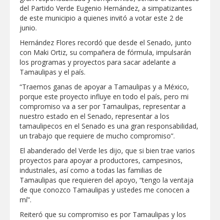
Respalda la SET acuerdos de la
del Partido Verde Eugenio Hernández, a simpatizantes
CONAEDU sobre redes sociales y
de este municipio a quienes invitó a votar este 2 de
escuelas militarizadas
junio.
AVANZAN TRABAJOS DE
Hernández Flores recordó que desde el Senado, junto
MODERNIZACIÓN EN AVENIDA
REFORMA; GOBIERNO MUNICIPAL
con Maki Ortiz, su compañera de fórmula, impulsarán
MANTIENE EL RITMO DE LAS OBRAS
los programas y proyectos para sacar adelante a
PRIORITARIAS
Atendió Protección Civil de Reynosa
Tamaulipas y el país.
reportes ante lluvias
“Traemos ganas de apoyar a Tamaulipas y a México,
IMPULSA GESTIÓN AMBIENTAL
porque este proyecto influye en todo el país, pero mi
JORNADA DE MEJORA URBANA EN
compromiso va a ser por Tamaulipas, representar a
HACIENDA SAN AGUSTÍN
nuestro estado en el Senado, representar a los
Asegura alcalde de Reynosa buen
tamaulipecos en el Senado es una gran responsabilidad,
funcionamiento de Presa El Águila
un trabajo que requiere de mucho compromiso”.
El abanderado del Verde les dijo, que si bien trae varios
GOBIERNO MUNICIPAL Y ESTATAL
proyectos para apoyar a productores, campesinos,
CELEBRARÁN FERIA DEL EMPLEO EL
PRÓXIMO 18 DE AGOSTO
industriales, así como a todas las familias de
Tamaulipas que requieren del apoyo, “tengo la ventaja
Logra STPS la generación de empleo
de que conozco Tamaulipas y ustedes me conocen a
con más de 6 mil 900 colocaciones en
Tamaulipas
mí”.
Anunciaron Gobierno Municipal,
Reiteró que su compromiso es por Tamaulipas y los
PROFECO y CANACO: Feria de Regreso a