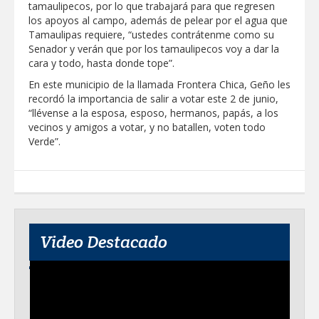
tamaulipecos, por lo que trabajará para que regresen
Clases 2026
los apoyos al campo, además de pelear por el agua que
Lleva gobierno de Reynosa programa
Tamaulipas requiere, “ustedes contrátenme como su
"Acción y Conciencia" a colonia
Senador y verán que por los tamaulipecos voy a dar la
Integración Familiar
cara y todo, hasta donde tope”.
En este municipio de la llamada Frontera Chica, Geño les
recordó la importancia de salir a votar este 2 de junio,
“llévense a la esposa, esposo, hermanos, papás, a los
vecinos y amigos a votar, y no batallen, voten todo
Verde”.
Video Destacado