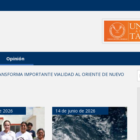
Opinión
ANSFORMA IMPORTANTE VIALIDAD AL ORIENTE DE NUEVO
miliar iniciativa de Acción y Conciencia
educación superior en comunidades
LABORES DE ATENCIÓN PARA REDUCIR RIESGO DE
de 2026
14 de junio de 2026
ma "Acción y Conciencia" a colonia Integración Familiar
CUMPLE A FAMILIAS DEL PONIENTE: ABREN INSCRIPCIONES
PROGRESO
arios en Tampico
AL DE JÓVENES CON TERAPIAS PSICOLÓGICAS GRATUITAS