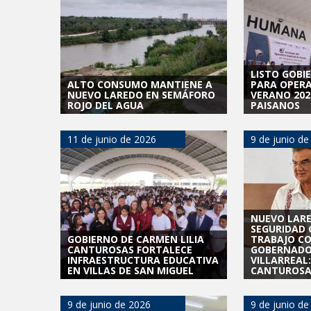
LISTO GOBI
ALTO CONSUMO MANTIENE A
PARA OPERA
NUEVO LAREDO EN SEMÁFORO
VERANO 202
ROJO DEL AGUA
PAISANOS
11 de junio de 2026
9 de junio de
NUEVO LAR
SEGURIDAD 
GOBIERNO DE CARMEN LILIA
TRABAJO C
CANTUROSAS FORTALECE
GOBERNADO
INFRAESTRUCTURA EDUCATIVA
VILLARREAL:
EN VILLAS DE SAN MIGUEL
CANTUROSA
9 de junio de 2026
9 de junio de