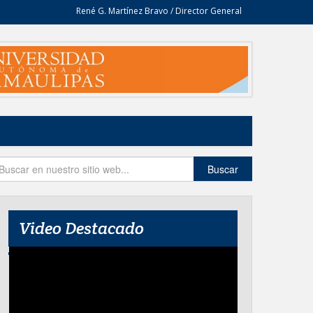
René G. Martínez Bravo / Director General
Buscar
Video Destacado