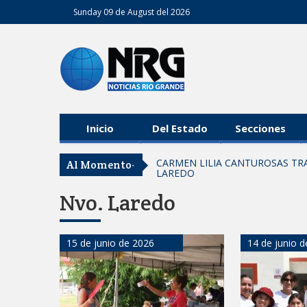
Sunday 09 de August del 2026
Inicio
Del Estado
Secciones
CARMEN LILIA CANTUROSAS TR
Al Momento-
LAREDO
Tomaron vecinos de Integración Fa
Nvo. Laredo
Fortalece la UAT el acceso a la 
REFUERZA BIENESTAR ANIMAL 
ENFERMEDADES EN MASCOTAS
15 de junio de 2026
14 de junio 
Lleva gobierno de Reynosa progra
CARMEN LILIA CANTUROSAS LE 
PARA NUEVA PRIMARIA EN EL 
Entrega SEBIEN paquetes aliment
FORTALECE IMJUVE SALUD MENT