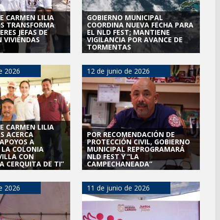
 investigación en tema de la refinería
E CARMEN LILIA
GOBIERNO MUNICIPAL
S TRANSFORMA
COORDINA NUEVA FECHA PARA
ara fortalecer la formación médica y la bioética en Tamaulipas
ERES JEFAS DE
EL NLD FEST; MANTIENE
N VIVIENDAS
VIGILANCIA POR AVANCE DE
 EXTREMAR PRECAUCIONES ANTE ALTAS TEMPERATURAS
TORMENTAS
NAL
poyo social municipal para los reynosenses
de 2026
12 de junio de 2026
eva sede para la Facultad de Arquitectura de la UAT en
turación para brindar certeza patrimonial a más familias de
A A PREVENIR ENFERMEDADES DURANTE LA TEMPORADA DE
e bacheo en cuatro colonias de Reynosa
E CARMEN LILIA
ONAEDU sobre redes sociales y escuelas militarizadas
S ACERCA
POR RECOMENDACIÓN DE
 APOYOS A
PROTECCIÓN CIVIL, GOBIERNO
IZACIÓN EN AVENIDA REFORMA; GOBIERNO MUNICIPAL
E LA COLONIA
MUNICIPAL REPROGRAMARÁ
RAS PRIORITARIAS
VILLA CON
NLD FEST Y “LA
a reportes ante lluvias
A CERQUITA DE TI”
CAMPECHANEADA”
rama Acción y Conciencia en Campestre e Integración Familiar
de 2026
11 de junio de 2026