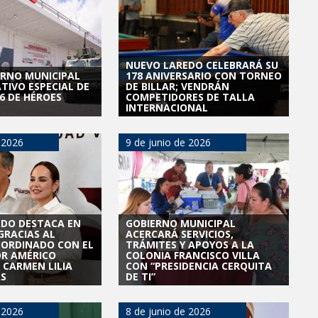
NUEVO LAREDO CELEBRARÁ SU
ERNO MUNICIPAL
178 ANIVERSARIO CON TORNEO
TIVO ESPECIAL DE
DE BILLAR; VENDRÁN
6 DE HÉROES
COMPETIDORES DE TALLA
INTERNACIONAL
 2026
9 de junio de 2026
EDO DESTACA EN
GOBIERNO MUNICIPAL
GRACIAS AL
ACERCARÁ SERVICIOS,
OORDINADO CON EL
TRÁMITES Y APOYOS A LA
R AMÉRICO
COLONIA FRANCISCO VILLA
 CARMEN LILIA
CON “PRESIDENCIA CERQUITA
S
DE TI”
 2026
8 de junio de 2026