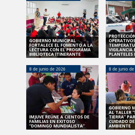
PROTECCIÓN
GOBIERNO MUNICIPAL
OPERATIVOS
FORTALECE EL FOMENTO A LA
TEMPERATU
LECTURA CON EL PROGRAMA
VIGILANCIA
BIBLIOTECA ITINERANTE
PLANTELES 
8 de junio de 2026
8 de junio de
GOBIERNO M
AL TALLER 
IMJUVE REÚNE A CIENTOS DE
TIERRA” PA
FAMILIAS EN EXITOSO
CUIDADO DE
“DOMINGO MUNDIALISTA”
AMBIENTE