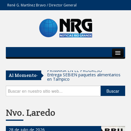
René G. Martínez Bravo / Director General
Inicio
Del Estado
Entrega SEBIEN paquetes alimentarios
Al Momento-
en Tampico
Secciones
FORTALECE IMJUVE SALUD MENTAL DE
Opinión
Buscar
JÓVENES CON TERAPIAS PSICOLÓGICAS
GRATUITAS
Llama Carlos Peña Ortiz a realizar
Nvo. Laredo
investigación en tema de la refinería
Coordinan la SST y SET acciones para
28 de julio de 2026
fortalecer la formación médica y la