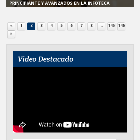
PRINCIPIANTE Y AVANZADOS EN LA INFOTECA
2
«
1
3
4
5
6
7
8
...
145
146
»
Video Destacado