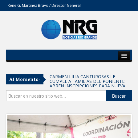
René G. Martínez Bravo / Director General
Inicio
Del Estado
CARMEN LILIA CANTUROSAS LE
Al Momento-
CUMPLE A FAMILIAS DEL PONIENTE:
Secciones
ABREN INSCRIPCIONES PARA NUEVA
PRIMARIA EN EL PROGRESO
Entrega SEBIEN paquetes alimentarios
Opinión
Buscar
en Tampico
FORTALECE IMJUVE SALUD MENTAL DE
JÓVENES CON TERAPIAS PSICOLÓGICAS
GRATUITAS
Llama Carlos Peña Ortiz a realizar
investigación en tema de la refinería