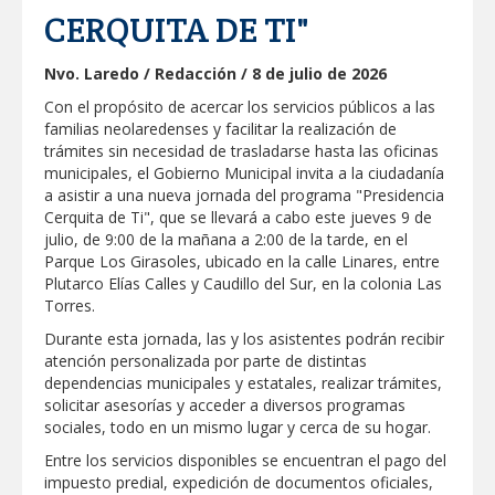
Respalda la SET acuerdos de la
CERQUITA DE TI"
CONAEDU sobre redes sociales y
escuelas militarizadas
Nvo. Laredo / Redacción / 8 de julio de 2026
AVANZAN TRABAJOS DE
MODERNIZACIÓN EN AVENIDA
Con el propósito de acercar los servicios públicos a las
REFORMA; GOBIERNO MUNICIPAL
familias neolaredenses y facilitar la realización de
MANTIENE EL RITMO DE LAS OBRAS
PRIORITARIAS
Atendió Protección Civil de Reynosa
trámites sin necesidad de trasladarse hasta las oficinas
reportes ante lluvias
municipales, el Gobierno Municipal invita a la ciudadanía
a asistir a una nueva jornada del programa "Presidencia
IMPULSA GESTIÓN AMBIENTAL
Cerquita de Ti", que se llevará a cabo este jueves 9 de
JORNADA DE MEJORA URBANA EN
julio, de 9:00 de la mañana a 2:00 de la tarde, en el
HACIENDA SAN AGUSTÍN
Parque Los Girasoles, ubicado en la calle Linares, entre
Asegura alcalde de Reynosa buen
Plutarco Elías Calles y Caudillo del Sur, en la colonia Las
funcionamiento de Presa El Águila
Torres.
Durante esta jornada, las y los asistentes podrán recibir
GOBIERNO MUNICIPAL Y ESTATAL
atención personalizada por parte de distintas
CELEBRARÁN FERIA DEL EMPLEO EL
PRÓXIMO 18 DE AGOSTO
dependencias municipales y estatales, realizar trámites,
solicitar asesorías y acceder a diversos programas
Logra STPS la generación de empleo
sociales, todo en un mismo lugar y cerca de su hogar.
con más de 6 mil 900 colocaciones en
Tamaulipas
Entre los servicios disponibles se encuentran el pago del
Anunciaron Gobierno Municipal,
impuesto predial, expedición de documentos oficiales,
PROFECO y CANACO: Feria de Regreso a