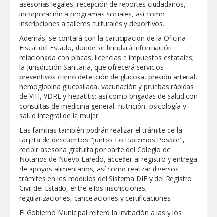
asesorías legales, recepción de reportes ciudadanos,
Clases 2026
incorporación a programas sociales, así como
Lleva gobierno de Reynosa programa
inscripciones a talleres culturales y deportivos.
"Acción y Conciencia" a colonia
Integración Familiar
Además, se contará con la participación de la Oficina
Fiscal del Estado, donde se brindará información
relacionada con placas, licencias e impuestos estatales;
la Jurisdicción Sanitaria, que ofrecerá servicios
preventivos como detección de glucosa, presión arterial,
hemoglobina glucosilada, vacunación y pruebas rápidas
de VIH, VDRL y hepatitis; así como brigadas de salud con
consultas de medicina general, nutrición, psicología y
salud integral de la mujer.
Las familias también podrán realizar el trámite de la
tarjeta de descuentos "Juntos Lo Hacemos Posible",
recibir asesoría gratuita por parte del Colegio de
Notarios de Nuevo Laredo, acceder al registro y entrega
de apoyos alimentarios, así como realizar diversos
trámites en los módulos del Sistema DIF y del Registro
Civil del Estado, entre ellos inscripciones,
regularizaciones, cancelaciones y certificaciones.
El Gobierno Municipal reiteró la invitación a las y los