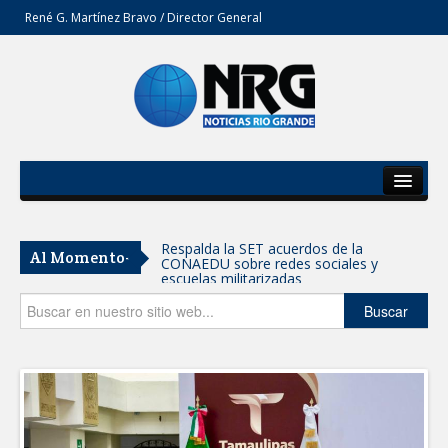
René G. Martínez Bravo / Director General
Inicio
Del Estado
Respalda la SET acuerdos de la
Al Momento-
CONAEDU sobre redes sociales y
Secciones
escuelas militarizadas
Opinión
Buscar
AVANZAN TRABAJOS DE
MODERNIZACIÓN EN AVENIDA
REFORMA; GOBIERNO MUNICIPAL
MANTIENE EL RITMO DE LAS OBRAS
PRIORITARIAS
Atendió Protección Civil de Reynosa
reportes ante lluvias