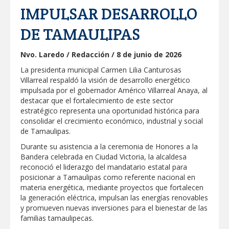
IMPULSAR DESARROLLO
GOBIERNO MUNICIPAL ACERCA
SERVICIOS Y APOYOS A FAMILIAS CON
DE TAMAULIPAS
“PRESIDENCIA CERQUITA DE TI”
Impulsa STPS ferias del empleo para
Nvo. Laredo / Redacción / 8 de junio de 2026
jóvenes en tres regiones de Tamaulipas
La presidenta municipal Carmen Lilia Canturosas
Villarreal respaldó la visión de desarrollo energético
impulsada por el gobernador Américo Villarreal Anaya, al
Felicitó Carlos Peña Ortiz a más de 390
egresados de la Universidad Tecnológica
destacar que el fortalecimiento de este sector
de Tamaulipas Norte
estratégico representa una oportunidad histórica para
consolidar el crecimiento económico, industrial y social
GOBIERNO DE CARMEN LILIA
de Tamaulipas.
CANTUROSAS INVIERTE EN
INFRAESTRUCTURA HÍDRICA PARA
Durante su asistencia a la ceremonia de Honores a la
GARANTIZAR UN MEJOR SERVICIO DE
Bandera celebrada en Ciudad Victoria, la alcaldesa
AGUA POTABLE
reconoció el liderazgo del mandatario estatal para
Facilita DIF Tamaulipas trámite de
credencial y placas de circulación para
posicionar a Tamaulipas como referente nacional en
personas con discapacidad
materia energética, mediante proyectos que fortalecen
la generación eléctrica, impulsan las energías renovables
CARMEN LILIA CANTUROSAS
y promueven nuevas inversiones para el bienestar de las
CONSOLIDA A NUEVO LAREDO COMO
familias tamaulipecas.
REFERENTE DE ENERGÍA LIMPIA EN
TAMAULIPAS