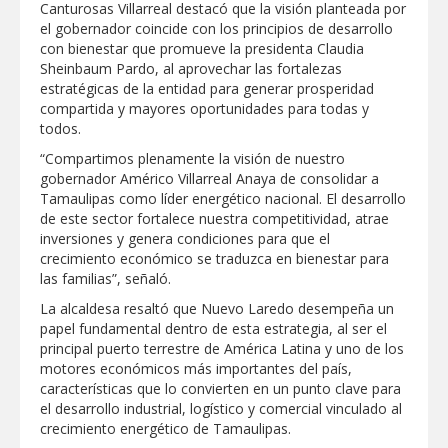
Canturosas Villarreal destacó que la visión planteada por
el gobernador coincide con los principios de desarrollo
Destacó Alcalde Carlos Peña Ortiz
respuesta inmediata de servicios
con bienestar que promueve la presidenta Claudia
municipales ante tormenta
Sheinbaum Pardo, al aprovechar las fortalezas
estratégicas de la entidad para generar prosperidad
La UAT, Gobierno del Estado y
compartida y mayores oportunidades para todas y
ganaderos consolidan proyecto “Carne
todos.
Tam
“Compartimos plenamente la visión de nuestro
gobernador Américo Villarreal Anaya de consolidar a
GOBIERNO MUNICIPAL INVITA A
CAMPAÑA DE TAMIZAJE AUDITIVO
Tamaulipas como líder energético nacional. El desarrollo
GRATUITO PARA RECIÉN NACIDOS EN
de este sector fortalece nuestra competitividad, atrae
CLÍNICA UNE NUEVA ERA
inversiones y genera condiciones para que el
Entregó Carlos Peña Ortiz apoyos de
crecimiento económico se traduzca en bienestar para
"Mamá Luchona", acompañado por la
las familias”, señaló.
Senadora Maki Esther Ortiz Domínguez
La alcaldesa resaltó que Nuevo Laredo desempeña un
papel fundamental dentro de esta estrategia, al ser el
Intensificó Municipio programa de
bacheo en cuatro colonias de Reynosa
principal puerto terrestre de América Latina y uno de los
motores económicos más importantes del país,
características que lo convierten en un punto clave para
el desarrollo industrial, logístico y comercial vinculado al
crecimiento energético de Tamaulipas.