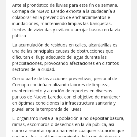
Ante el pronóstico de lluvias para este fin de semana,
GOBIERNO MUNICIPAL ACERCA
Comapa de Nuevo Laredo exhorta a la ciudadanía a
SERVICIOS Y APOYOS A FAMILIAS CON
colaborar en la prevención de encharcamientos e
“PRESIDENCIA CERQUITA DE TI”
inundaciones, manteniendo limpias las banquetas,
frentes de viviendas y evitando arrojar basura en la vía
Impulsa STPS ferias del empleo para
pública.
jóvenes en tres regiones de Tamaulipas
La acumulación de residuos en calles, alcantarillas es
una de las principales causas de obstrucciones que
Felicitó Carlos Peña Ortiz a más de 390
dificultan el flujo adecuado del agua durante las
egresados de la Universidad Tecnológica
precipitaciones, provocando afectaciones en distintos
de Tamaulipas Norte
sectores de la ciudad.
GOBIERNO DE CARMEN LILIA
Como parte de las acciones preventivas, personal de
CANTUROSAS INVIERTE EN
Comapa continúa realizando labores de limpieza,
INFRAESTRUCTURA HÍDRICA PARA
mantenimiento y atención de reportes en diversos
GARANTIZAR UN MEJOR SERVICIO DE
AGUA POTABLE
puntos de Nuevo Laredo, con el objetivo de mantener
Facilita DIF Tamaulipas trámite de
en óptimas condiciones la infraestructura sanitaria y
credencial y placas de circulación para
pluvial ante la temporada de lluvias.
personas con discapacidad
El organismo invita a la población a no depositar basura,
CARMEN LILIA CANTUROSAS
ramas, escombros o desechos en la vía pública, así
CONSOLIDA A NUEVO LAREDO COMO
como a reportar oportunamente cualquier situación que
REFERENTE DE ENERGÍA LIMPIA EN
pudiera afectar el funcionamiento de la red de drenaje.
TAMAULIPAS