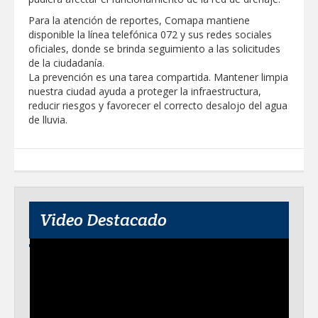
Para la atención de reportes, Comapa mantiene
Destacó Alcalde Carlos Peña Ortiz
respuesta inmediata de servicios
disponible la línea telefónica 072 y sus redes sociales
municipales ante tormenta
oficiales, donde se brinda seguimiento a las solicitudes
de la ciudadanía.
La UAT, Gobierno del Estado y
La prevención es una tarea compartida. Mantener limpia
ganaderos consolidan proyecto “Carne
nuestra ciudad ayuda a proteger la infraestructura,
Tam
reducir riesgos y favorecer el correcto desalojo del agua
de lluvia.
GOBIERNO MUNICIPAL INVITA A
CAMPAÑA DE TAMIZAJE AUDITIVO
GRATUITO PARA RECIÉN NACIDOS EN
CLÍNICA UNE NUEVA ERA
Entregó Carlos Peña Ortiz apoyos de
"Mamá Luchona", acompañado por la
Senadora Maki Esther Ortiz Domínguez
Video Destacado
Intensificó Municipio programa de
bacheo en cuatro colonias de Reynosa