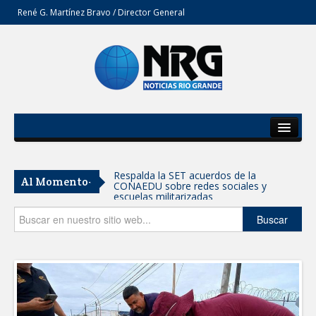
René G. Martínez Bravo / Director General
Inicio
Del Estado
Respalda la SET acuerdos de la
Al Momento-
CONAEDU sobre redes sociales y
Secciones
escuelas militarizadas
Opinión
Buscar
AVANZAN TRABAJOS DE
MODERNIZACIÓN EN AVENIDA
REFORMA; GOBIERNO MUNICIPAL
MANTIENE EL RITMO DE LAS OBRAS
PRIORITARIAS
Atendió Protección Civil de Reynosa
reportes ante lluvias