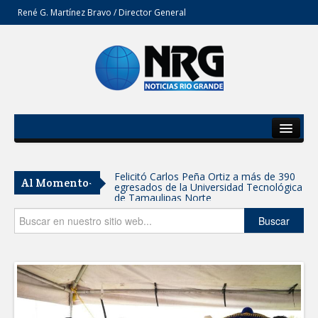
René G. Martínez Bravo / Director General
Inicio
Del Estado
Felicitó Carlos Peña Ortiz a más de 390
Al Momento-
egresados de la Universidad Tecnológica
Secciones
de Tamaulipas Norte
Opinión
Buscar
GOBIERNO DE CARMEN LILIA
CANTUROSAS INVIERTE EN
INFRAESTRUCTURA HÍDRICA PARA
GARANTIZAR UN MEJOR SERVICIO DE
AGUA POTABLE
Facilita DIF Tamaulipas trámite de
credencial y placas de circulación para
personas con discapacidad