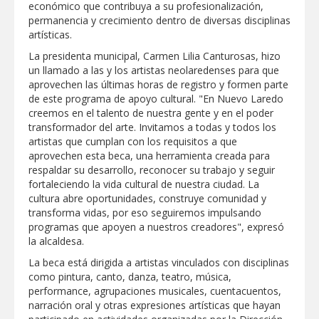
económico que contribuya a su profesionalización,
permanencia y crecimiento dentro de diversas disciplinas
Disney reconoce a nivel mundial talento
de estudiante de la UAT
artísticas.
La presidenta municipal, Carmen Lilia Canturosas, hizo
un llamado a las y los artistas neolaredenses para que
Visitó Alcalde a vecinos de Balcones de
aprovechen las últimas horas de registro y formen parte
Alcalá con programa Subsidio del Agua
de este programa de apoyo cultural. "En Nuevo Laredo
creemos en el talento de nuestra gente y en el poder
transformador del arte. Invitamos a todas y todos los
Tamaulipas sigue impulsando una
agenda de infraestructura con sentido
artistas que cumplan con los requisitos a que
humanista
aprovechen esta beca, una herramienta creada para
respaldar su desarrollo, reconocer su trabajo y seguir
DIRECCIÓN DE DESARROLLO RURAL
fortaleciendo la vida cultural de nuestra ciudad. La
APOYA A GANADEROS DE NUEVO
cultura abre oportunidades, construye comunidad y
LAREDO ANTE LA REAPERTURA DE LA
transforma vidas, por eso seguiremos impulsando
EXPORTACIÓN DE GANADO
programas que apoyen a nuestros creadores", expresó
Impulsa STPS ferias del empleo para
la alcaldesa.
jóvenes en tres regiones de Tamaulipas
La beca está dirigida a artistas vinculados con disciplinas
como pintura, canto, danza, teatro, música,
performance, agrupaciones musicales, cuentacuentos,
narración oral y otras expresiones artísticas que hayan