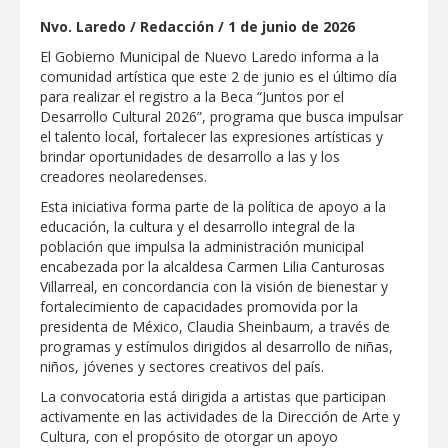
Nvo. Laredo / Redacción / 1 de junio de 2026
GOBIERNO MUNICIPAL LLEVARÁ
“PRESIDENCIA CERQUITA DE TI” A LAS
El Gobierno Municipal de Nuevo Laredo informa a la
COLONIAS JARDÍN Y SAN RAFAEL
comunidad artística que este 2 de junio es el último día
para realizar el registro a la Beca “Juntos por el
Atiende Gobierno de Reynosa reportes
Desarrollo Cultural 2026”, programa que busca impulsar
ciudadanos
el talento local, fortalecer las expresiones artísticas y
brindar oportunidades de desarrollo a las y los
creadores neolaredenses.
ATIENDE COMAPA MÁS DE 1800
REPORTES RECIBIDOS A TRAVÉS DEL
Esta iniciativa forma parte de la política de apoyo a la
073 DURANTE JULIO
educación, la cultura y el desarrollo integral de la
población que impulsa la administración municipal
Llevó Carlos Peña Ortiz programa
encabezada por la alcaldesa Carmen Lilia Canturosas
Subsidio del Agua a Valle Soleado
Villarreal, en concordancia con la visión de bienestar y
fortalecimiento de capacidades promovida por la
presidenta de México, Claudia Sheinbaum, a través de
Prepara DIF Tamaulipas actividades para
conmemorar el mes de las personas
programas y estímulos dirigidos al desarrollo de niñas,
adultas mayores
niños, jóvenes y sectores creativos del país.
La convocatoria está dirigida a artistas que participan
ESCUELA DE MÚSICA DEL SISTEMA DIF
activamente en las actividades de la Dirección de Arte y
ABRE INSCRIPCIONES PARA EL CICLO
AGOSTO-DICIEMBRE
Cultura, con el propósito de otorgar un apoyo