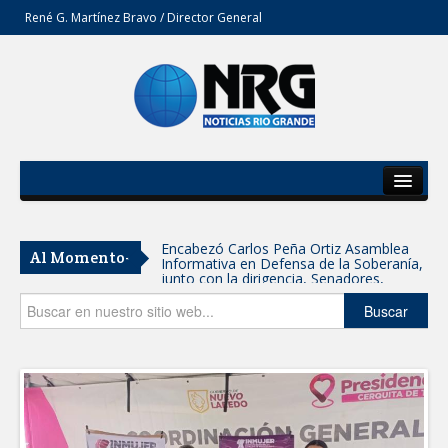
René G. Martínez Bravo / Director General
Inicio
Del Estado
Encabezó Carlos Peña Ortiz Asamblea
Al Momento-
Informativa en Defensa de la Soberanía,
Secciones
junto con la dirigencia, Senadores,
Diputados y Consejeros de MORENA
Tamaulipas participa en Jornada
Opinión
Buscar
Nacional de Reforestación; se plantarán
15 mil árboles: Américo
SE SUMA GOBIERNO DE CARMEN LILIA
CANTUROSAS A JORNADA NACIONAL
DE REFORESTACIÓN
Reynosa refrenda su fuerza morenista:
alrededor de 5 mil personas se suman a