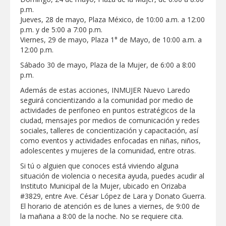
ALTAS TEMPERATURAS DURANTE EL
p.m.
PERIODO VACACIONAL
Jueves, 28 de mayo, Plaza México, de 10:00 a.m. a 12:00
MERCADITA LA RED REUNIRÁ
p.m. y de 5:00 a 7:00 p.m.
EMPRENDIMIENTO, TALLERES Y
ACTIVIDADES FAMILIARES EN PLAZA
Viernes, 29 de mayo, Plaza 1° de Mayo, de 10:00 a.m. a
HIDALGO
12:00 p.m.
Sábado 30 de mayo, Plaza de la Mujer, de 6:00 a 8:00
p.m.
Además de estas acciones, INMUJER Nuevo Laredo
seguirá concientizando a la comunidad por medio de
actividades de perifoneo en puntos estratégicos de la
ciudad, mensajes por medios de comunicación y redes
sociales, talleres de concientización y capacitación, así
como eventos y actividades enfocadas en niñas, niños,
adolescentes y mujeres de la comunidad, entre otras.
Si tú o alguien que conoces está viviendo alguna
situación de violencia o necesita ayuda, puedes acudir al
Instituto Municipal de la Mujer, ubicado en Orizaba
#3829, entre Ave. César López de Lara y Donato Guerra.
El horario de atención es de lunes a viernes, de 9:00 de
la mañana a 8:00 de la noche. No se requiere cita.