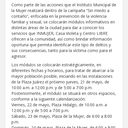
REFUERZA BIENESTAR ANIMAL
Como parte de las acciones que el Instituto Municipal de
LABORES DE ATENCIÓN PARA REDUCIR
la Mujer realizará dentro de la campaña “Sin miedo a
RIESGO DE ENFERMEDADES EN
contarlo”, enfocada en la prevención de la violencia
MASCOTAS
Lleva gobierno de Reynosa programa
familiar y sexual, se colocarán módulos informativos en
"Acción y Conciencia" a colonia
distintas áreas de la ciudad para dar a conocer los
Integración Familiar
servicios que INMUJER, Casa Violeta y Centro LIBRE
CARMEN LILIA CANTUROSAS LE
ofrecen a la comunidad, así como brindar información
CUMPLE A FAMILIAS DEL PONIENTE:
oportuna que permita identificar este tipo de delitos y
ABREN INSCRIPCIONES PARA NUEVA
sus consecuencias, tanto para la víctima como para el
PRIMARIA EN EL PROGRESO
Entrega SEBIEN paquetes alimentarios
agresor.
en Tampico
Los módulos se colocarán estratégicamente, en
diferentes fechas y horarios, para tratar de abarcar a la
FORTALECE IMJUVE SALUD MENTAL DE
mayor población posible, iniciando en las instalaciones
JÓVENES CON TERAPIAS PSICOLÓGICAS
GRATUITAS
de la Plaza Juárez el próximo jueves, 21 de mayo, de
10:00 a.m. a 12:00 p.m. y de 5:00 a 7:00 p.m.
Llama Carlos Peña Ortiz a realizar
Posteriormente, el módulo se situará en otros espacios,
investigación en tema de la refinería
conforme a la siguiente calendarización:
Viernes, 22 de mayo, Plaza Hidalgo, de 10:00 a.m. a
Coordinan la SST y SET acciones para
12:00 p.m. y de 5:00 a 7:00 p.m.
fortalecer la formación médica y la
bioética en Tamaulipas
Sábado, 23 de mayo, Plaza de la Mujer, de 6:00 a 8:00
p.m.
EXHORTA PROTECCIÓN CIVIL A
Domingo, 24 de mayo, Plaza de la Mujer, de 6:00 a 8:00
EXTREMAR PRECAUCIONES ANTE