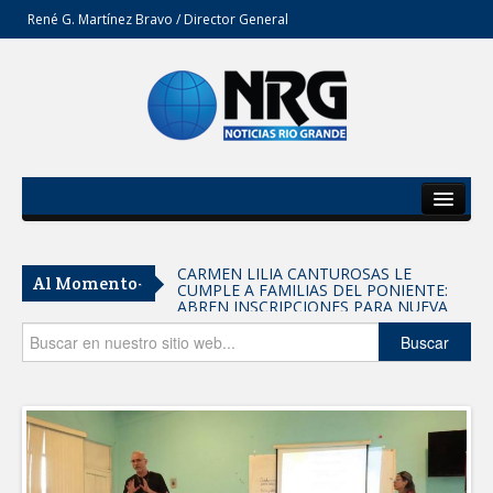
René G. Martínez Bravo / Director General
Inicio
Del Estado
CARMEN LILIA CANTUROSAS LE
Al Momento-
CUMPLE A FAMILIAS DEL PONIENTE:
Secciones
ABREN INSCRIPCIONES PARA NUEVA
PRIMARIA EN EL PROGRESO
Entrega SEBIEN paquetes alimentarios
Opinión
Buscar
en Tampico
FORTALECE IMJUVE SALUD MENTAL DE
JÓVENES CON TERAPIAS PSICOLÓGICAS
GRATUITAS
Llama Carlos Peña Ortiz a realizar
investigación en tema de la refinería