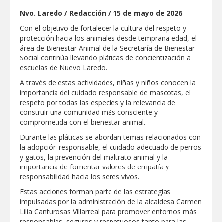
Respalda la SET acuerdos de la
Nvo. Laredo / Redacción / 15 de mayo de 2026
CONAEDU sobre redes sociales y
escuelas militarizadas
Con el objetivo de fortalecer la cultura del respeto y
AVANZAN TRABAJOS DE
protección hacia los animales desde temprana edad, el
MODERNIZACIÓN EN AVENIDA
área de Bienestar Animal de la Secretaría de Bienestar
REFORMA; GOBIERNO MUNICIPAL
Social continúa llevando pláticas de concientización a
MANTIENE EL RITMO DE LAS OBRAS
PRIORITARIAS
Atendió Protección Civil de Reynosa
escuelas de Nuevo Laredo.
reportes ante lluvias
A través de estas actividades, niñas y niños conocen la
importancia del cuidado responsable de mascotas, el
IMPULSA GESTIÓN AMBIENTAL
respeto por todas las especies y la relevancia de
JORNADA DE MEJORA URBANA EN
HACIENDA SAN AGUSTÍN
construir una comunidad más consciente y
comprometida con el bienestar animal.
Asegura alcalde de Reynosa buen
funcionamiento de Presa El Águila
Durante las pláticas se abordan temas relacionados con
la adopción responsable, el cuidado adecuado de perros
GOBIERNO MUNICIPAL Y ESTATAL
y gatos, la prevención del maltrato animal y la
CELEBRARÁN FERIA DEL EMPLEO EL
importancia de fomentar valores de empatía y
PRÓXIMO 18 DE AGOSTO
responsabilidad hacia los seres vivos.
Logra STPS la generación de empleo
Estas acciones forman parte de las estrategias
con más de 6 mil 900 colocaciones en
Tamaulipas
impulsadas por la administración de la alcaldesa Carmen
Lilia Canturosas Villarreal para promover entornos más
Anunciaron Gobierno Municipal,
responsables, seguros y respetuosos tanto para las
PROFECO y CANACO: Feria de Regreso a