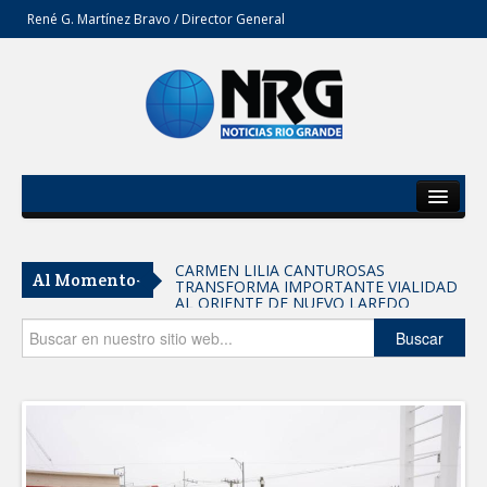
René G. Martínez Bravo / Director General
Inicio
Del Estado
CARMEN LILIA CANTUROSAS
Al Momento-
TRANSFORMA IMPORTANTE VIALIDAD
Secciones
AL ORIENTE DE NUEVO LAREDO
Tomaron vecinos de Integración Familiar
Opinión
Buscar
iniciativa de Acción y Conciencia
Fortalece la UAT el acceso a la
educación superior en comunidades
REFUERZA BIENESTAR ANIMAL
LABORES DE ATENCIÓN PARA REDUCIR