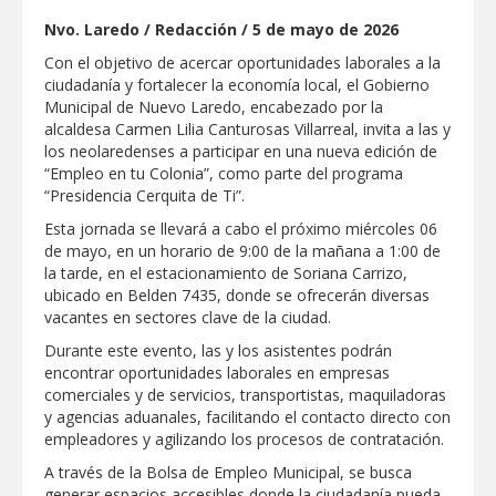
"Jefes de Familia", programa de apoyo
Nvo. Laredo / Redacción / 5 de mayo de 2026
social municipal para los reynosenses
Con el objetivo de acercar oportunidades laborales a la
Supervisa rector Dámaso Anaya nueva
ciudadanía y fortalecer la economía local, el Gobierno
sede para la Facultad de Arquitectura de
Municipal de Nuevo Laredo, encabezado por la
la UAT en Ciudad Victoria
alcaldesa Carmen Lilia Canturosas Villarreal, invita a las y
Agiliza el ITAVU procesos de
los neolaredenses a participar en una nueva edición de
escrituración para brindar certeza
“Empleo en tu Colonia”, como parte del programa
patrimonial a más familias de
“Presidencia Cerquita de Ti”.
Tamaulipas
GOBIERNO MUNICIPAL EXHORTA A
Esta jornada se llevará a cabo el próximo miércoles 06
PREVENIR ENFERMEDADES DURANTE
LA TEMPORADA DE CALOR
de mayo, en un horario de 9:00 de la mañana a 1:00 de
la tarde, en el estacionamiento de Soriana Carrizo,
Intensificó Municipio programa de
ubicado en Belden 7435, donde se ofrecerán diversas
bacheo en cuatro colonias de Reynosa
vacantes en sectores clave de la ciudad.
Respalda la SET acuerdos de la
Durante este evento, las y los asistentes podrán
CONAEDU sobre redes sociales y
encontrar oportunidades laborales en empresas
escuelas militarizadas
comerciales y de servicios, transportistas, maquiladoras
AVANZAN TRABAJOS DE
y agencias aduanales, facilitando el contacto directo con
MODERNIZACIÓN EN AVENIDA
empleadores y agilizando los procesos de contratación.
REFORMA; GOBIERNO MUNICIPAL
MANTIENE EL RITMO DE LAS OBRAS
A través de la Bolsa de Empleo Municipal, se busca
PRIORITARIAS
Atendió Protección Civil de Reynosa
generar espacios accesibles donde la ciudadanía pueda
reportes ante lluvias