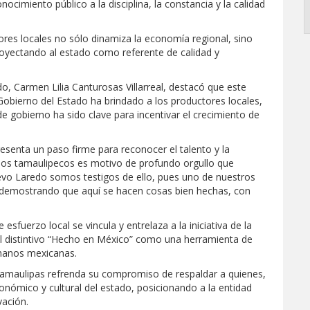
imiento público a la disciplina, la constancia y la calidad
tores locales no sólo dinamiza la economía regional, sino
proyectando al estado como referente de calidad y
o, Carmen Lilia Canturosas Villarreal, destacó que este
 Gobierno del Estado ha brindado a los productores locales,
de gobierno ha sido clave para incentivar el crecimiento de
presenta un paso firme para reconocer el talento y la
 los tamaulipecos es motivo de profundo orgullo que
uevo Laredo somos testigos de ello, pues uno de nuestros
, demostrando que aquí se hacen cosas bien hechas, con
esfuerzo local se vincula y entrelaza a la iniciativa de la
l distintivo “Hecho en México” como una herramienta de
manos mexicanas.
 Tamaulipas refrenda su compromiso de respaldar a quienes,
conómico y cultural del estado, posicionando a la entidad
vación.