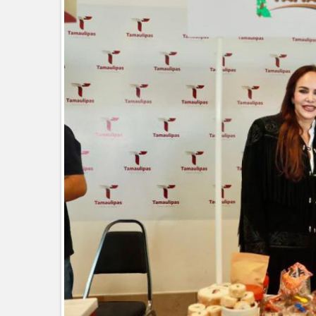
CARMEN LILIA CANTUROSAS LE 
PARA NUEVA PRIMARIA EN EL 
Entrega SEBIEN paquetes aliment
FORTALECE IMJUVE SALUD MENT
Llama Carlos Peña Ortiz a realizar
Coordinan la SST y SET acciones p
EXHORTA PROTECCIÓN CIVIL A
DURANTE EL PERIODO VACACIO
"Jefes de Familia", programa de a
Supervisa rector Dámaso Anaya nu
Ciudad Victoria
Agiliza el ITAVU procesos de escri
Tamaulipas
GOBIERNO MUNICIPAL EXHORT
CALOR
Intensificó Municipio programa d
Respalda la SET acuerdos de la C
AVANZAN TRABAJOS DE MODERN
MANTIENE EL RITMO DE LAS OB
Atendió Protección Civil de Reynos
Realiza Gobierno de Reynosa prog