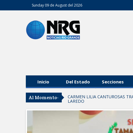
Sunday 09 de August del 2026
Inicio
Del Estado
Secciones
CARMEN LILIA CANTUROSAS TR
Al Momento-
LAREDO
Tomaron vecinos de Integración Fa
Fortalece la UAT el acceso a la 
REFUERZA BIENESTAR ANIMAL 
ENFERMEDADES EN MASCOTAS
Lleva gobierno de Reynosa progra