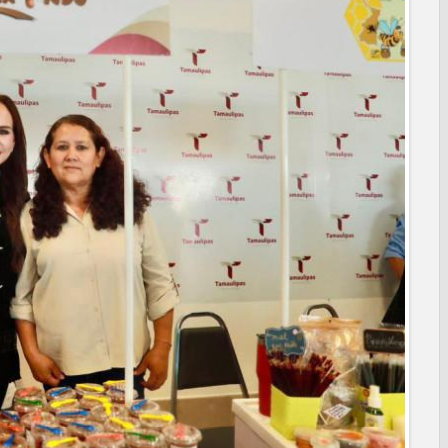
CUMPLE A FAMILIAS DEL PONIENTE: ABREN INSCRIPCIONES
PROGRESO
arios en Tampico
AL DE JÓVENES CON TERAPIAS PSICOLÓGICAS GRATUITAS
 investigación en tema de la refinería
ara fortalecer la formación médica y la bioética en Tamaulipas
 EXTREMAR PRECAUCIONES ANTE ALTAS TEMPERATURAS
NAL
poyo social municipal para los reynosenses
eva sede para la Facultad de Arquitectura de la UAT en
turación para brindar certeza patrimonial a más familias de
A A PREVENIR ENFERMEDADES DURANTE LA TEMPORADA DE
e bacheo en cuatro colonias de Reynosa
ONAEDU sobre redes sociales y escuelas militarizadas
IZACIÓN EN AVENIDA REFORMA; GOBIERNO MUNICIPAL
RAS PRIORITARIAS
a reportes ante lluvias
rama Acción y Conciencia en Campestre e Integración Familiar