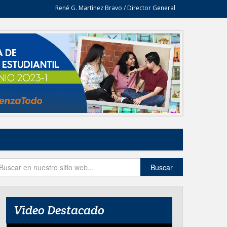
René G. Martínez Bravo / Director General
Buscar
Video Destacado