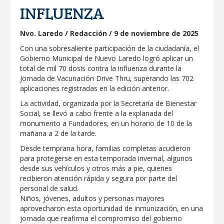
INFLUENZA
GOBIERNO MUNICIPAL ACERCA
SERVICIOS Y APOYOS A FAMILIAS CON
“PRESIDENCIA CERQUITA DE TI”
Nvo. Laredo / Redacción / 9 de noviembre de 2025
Con una sobresaliente participación de la ciudadanía, el
Impulsa STPS ferias del empleo para
Gobierno Municipal de Nuevo Laredo logró aplicar un
jóvenes en tres regiones de Tamaulipas
total de mil 70 dosis contra la influenza durante la
Jornada de Vacunación Drive Thru, superando las 702
aplicaciones registradas en la edición anterior.
Felicitó Carlos Peña Ortiz a más de 390
egresados de la Universidad Tecnológica
La actividad, organizada por la Secretaría de Bienestar
de Tamaulipas Norte
Social, se llevó a cabo frente a la explanada del
monumento a Fundadores, en un horario de 10 de la
GOBIERNO DE CARMEN LILIA
mañana a 2 de la tarde.
CANTUROSAS INVIERTE EN
INFRAESTRUCTURA HÍDRICA PARA
Desde temprana hora, familias completas acudieron
GARANTIZAR UN MEJOR SERVICIO DE
AGUA POTABLE
para protegerse en esta temporada invernal, algunos
Facilita DIF Tamaulipas trámite de
desde sus vehículos y otros más a pie, quienes
credencial y placas de circulación para
recibieron atención rápida y segura por parte del
personas con discapacidad
personal de salud.
Niños, jóvenes, adultos y personas mayores
CARMEN LILIA CANTUROSAS
aprovecharon esta oportunidad de inmunización, en una
CONSOLIDA A NUEVO LAREDO COMO
REFERENTE DE ENERGÍA LIMPIA EN
jornada que reafirma el compromiso del gobierno
TAMAULIPAS