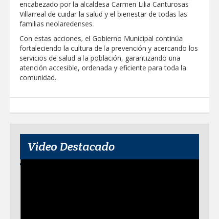
encabezado por la alcaldesa Carmen Lilia Canturosas
Villarreal de cuidar la salud y el bienestar de todas las
Destacó Alcalde Carlos Peña Ortiz
respuesta inmediata de servicios
familias neolaredenses.
municipales ante tormenta
Con estas acciones, el Gobierno Municipal continúa
fortaleciendo la cultura de la prevención y acercando los
La UAT, Gobierno del Estado y
servicios de salud a la población, garantizando una
ganaderos consolidan proyecto “Carne
Tam
atención accesible, ordenada y eficiente para toda la
comunidad.
GOBIERNO MUNICIPAL INVITA A
CAMPAÑA DE TAMIZAJE AUDITIVO
GRATUITO PARA RECIÉN NACIDOS EN
CLÍNICA UNE NUEVA ERA
Entregó Carlos Peña Ortiz apoyos de
"Mamá Luchona", acompañado por la
Senadora Maki Esther Ortiz Domínguez
Video Destacado
Intensificó Municipio programa de
bacheo en cuatro colonias de Reynosa