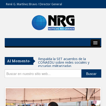
René G. Martínez Bravo / Director General
Inicio
Del Estado
Respalda la SET acuerdos de la
Al Momento-
CONAEDU sobre redes sociales y
Secciones
escuelas militarizadas
Opinión
Buscar
AVANZAN TRABAJOS DE
MODERNIZACIÓN EN AVENIDA
REFORMA; GOBIERNO MUNICIPAL
MANTIENE EL RITMO DE LAS OBRAS
PRIORITARIAS
Atendió Protección Civil de Reynosa
reportes ante lluvias