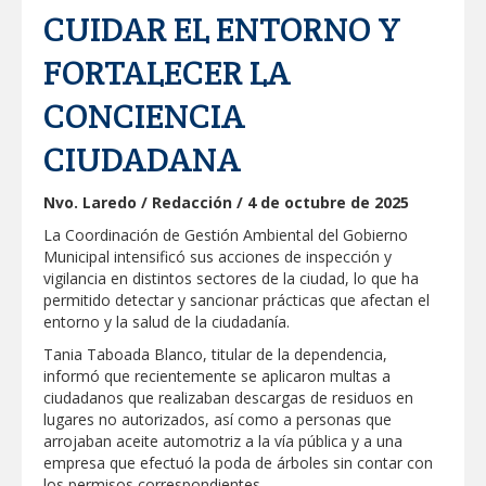
Respalda la SET acuerdos de la
CUIDAR EL ENTORNO Y
CONAEDU sobre redes sociales y
escuelas militarizadas
FORTALECER LA
AVANZAN TRABAJOS DE
MODERNIZACIÓN EN AVENIDA
CONCIENCIA
REFORMA; GOBIERNO MUNICIPAL
MANTIENE EL RITMO DE LAS OBRAS
PRIORITARIAS
Atendió Protección Civil de Reynosa
CIUDADANA
reportes ante lluvias
Nvo. Laredo / Redacción / 4 de octubre de 2025
IMPULSA GESTIÓN AMBIENTAL
JORNADA DE MEJORA URBANA EN
La Coordinación de Gestión Ambiental del Gobierno
HACIENDA SAN AGUSTÍN
Municipal intensificó sus acciones de inspección y
Asegura alcalde de Reynosa buen
vigilancia en distintos sectores de la ciudad, lo que ha
funcionamiento de Presa El Águila
permitido detectar y sancionar prácticas que afectan el
entorno y la salud de la ciudadanía.
GOBIERNO MUNICIPAL Y ESTATAL
Tania Taboada Blanco, titular de la dependencia,
CELEBRARÁN FERIA DEL EMPLEO EL
PRÓXIMO 18 DE AGOSTO
informó que recientemente se aplicaron multas a
ciudadanos que realizaban descargas de residuos en
Logra STPS la generación de empleo
lugares no autorizados, así como a personas que
con más de 6 mil 900 colocaciones en
Tamaulipas
arrojaban aceite automotriz a la vía pública y a una
empresa que efectuó la poda de árboles sin contar con
Anunciaron Gobierno Municipal,
los permisos correspondientes.
PROFECO y CANACO: Feria de Regreso a