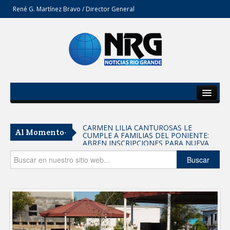
René G. Martínez Bravo / Director General
Inicio
Del Estado
CARMEN LILIA CANTUROSAS LE
Al Momento-
CUMPLE A FAMILIAS DEL PONIENTE:
Secciones
ABREN INSCRIPCIONES PARA NUEVA
PRIMARIA EN EL PROGRESO
Entrega SEBIEN paquetes alimentarios
Opinión
Buscar
en Tampico
FORTALECE IMJUVE SALUD MENTAL DE
JÓVENES CON TERAPIAS PSICOLÓGICAS
GRATUITAS
Llama Carlos Peña Ortiz a realizar
investigación en tema de la refinería