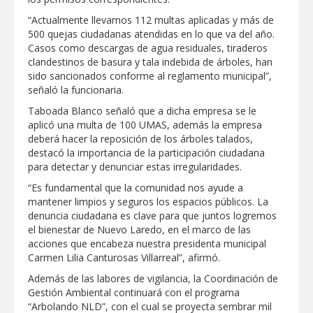
Clases 2026
“Actualmente llevamos 112 multas aplicadas y más de
Lleva gobierno de Reynosa programa
500 quejas ciudadanas atendidas en lo que va del año.
"Acción y Conciencia" a colonia
Casos como descargas de agua residuales, tiraderos
Integración Familiar
clandestinos de basura y tala indebida de árboles, han
sido sancionados conforme al reglamento municipal”,
señaló la funcionaria.
Taboada Blanco señaló que a dicha empresa se le
aplicó una multa de 100 UMAS, además la empresa
deberá hacer la reposición de los árboles talados,
destacó la importancia de la participación ciudadana
para detectar y denunciar estas irregularidades.
“Es fundamental que la comunidad nos ayude a
mantener limpios y seguros los espacios públicos. La
denuncia ciudadana es clave para que juntos logremos
el bienestar de Nuevo Laredo, en el marco de las
acciones que encabeza nuestra presidenta municipal
Carmen Lilia Canturosas Villarreal”, afirmó.
Además de las labores de vigilancia, la Coordinación de
Gestión Ambiental continuará con el programa
“Arbolando NLD”, con el cual se proyecta sembrar mil