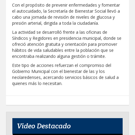
"Jefes de Familia", programa de apoyo
Con el propósito de prevenir enfermedades y fomentar
social municipal para los reynosenses
el autocuidado, la Secretaría de Bienestar Social llevó a
cabo una jornada de revisión de niveles de glucosa y
Supervisa rector Dámaso Anaya nueva
presión arterial, dirigida a toda la ciudadanía.
sede para la Facultad de Arquitectura de
la UAT en Ciudad Victoria
La actividad se desarrolló frente a las oficinas de
Síndicos y Regidores en presidencia municipal, donde se
Agiliza el ITAVU procesos de
ofreció atención gratuita y orientación para promover
escrituración para brindar certeza
patrimonial a más familias de
hábitos de vida saludables entre la población que se
Tamaulipas
encontraba realizando alguna gestión o trámite.
GOBIERNO MUNICIPAL EXHORTA A
PREVENIR ENFERMEDADES DURANTE
Este tipo de acciones refuerzan el compromiso del
LA TEMPORADA DE CALOR
Gobierno Municipal con el bienestar de las y los
Intensificó Municipio programa de
neolaredenses, acercando servicios básicos de salud a
bacheo en cuatro colonias de Reynosa
quienes más lo necesitan.
Respalda la SET acuerdos de la
CONAEDU sobre redes sociales y
escuelas militarizadas
AVANZAN TRABAJOS DE
MODERNIZACIÓN EN AVENIDA
REFORMA; GOBIERNO MUNICIPAL
Video Destacado
MANTIENE EL RITMO DE LAS OBRAS
PRIORITARIAS
Atendió Protección Civil de Reynosa
reportes ante lluvias