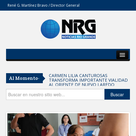
René G. Martínez Bravo / Director General
Inicio
Del Estado
CARMEN LILIA CANTUROSAS
Al Momento-
TRANSFORMA IMPORTANTE VIALIDAD
Secciones
AL ORIENTE DE NUEVO LAREDO
Tomaron vecinos de Integración Familiar
Opinión
Buscar
iniciativa de Acción y Conciencia
Fortalece la UAT el acceso a la
educación superior en comunidades
REFUERZA BIENESTAR ANIMAL
LABORES DE ATENCIÓN PARA REDUCIR