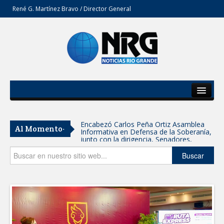
René G. Martínez Bravo / Director General
Inicio
Del Estado
Encabezó Carlos Peña Ortiz Asamblea
Al Momento-
Informativa en Defensa de la Soberanía,
Secciones
junto con la dirigencia, Senadores,
Diputados y Consejeros de MORENA
Tamaulipas participa en Jornada
Opinión
Buscar
Nacional de Reforestación; se plantarán
15 mil árboles: Américo
SE SUMA GOBIERNO DE CARMEN LILIA
CANTUROSAS A JORNADA NACIONAL
DE REFORESTACIÓN
Reynosa refrenda su fuerza morenista:
alrededor de 5 mil personas se suman a