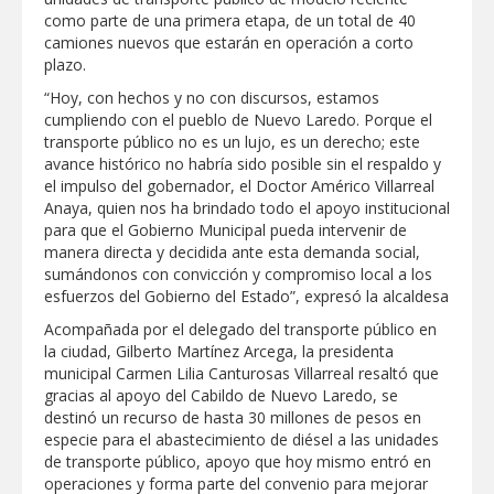
ALTAS TEMPERATURAS DURANTE EL
como parte de una primera etapa, de un total de 40
PERIODO VACACIONAL
camiones nuevos que estarán en operación a corto
MERCADITA LA RED REUNIRÁ
plazo.
EMPRENDIMIENTO, TALLERES Y
ACTIVIDADES FAMILIARES EN PLAZA
“Hoy, con hechos y no con discursos, estamos
HIDALGO
cumpliendo con el pueblo de Nuevo Laredo. Porque el
transporte público no es un lujo, es un derecho; este
avance histórico no habría sido posible sin el respaldo y
el impulso del gobernador, el Doctor Américo Villarreal
Anaya, quien nos ha brindado todo el apoyo institucional
para que el Gobierno Municipal pueda intervenir de
manera directa y decidida ante esta demanda social,
sumándonos con convicción y compromiso local a los
esfuerzos del Gobierno del Estado”, expresó la alcaldesa
Acompañada por el delegado del transporte público en
la ciudad, Gilberto Martínez Arcega, la presidenta
municipal Carmen Lilia Canturosas Villarreal resaltó que
gracias al apoyo del Cabildo de Nuevo Laredo, se
destinó un recurso de hasta 30 millones de pesos en
especie para el abastecimiento de diésel a las unidades
de transporte público, apoyo que hoy mismo entró en
operaciones y forma parte del convenio para mejorar