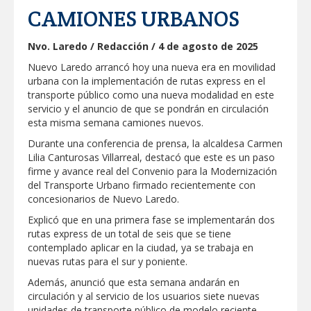
REFUERZA BIENESTAR ANIMAL
CAMIONES URBANOS
LABORES DE ATENCIÓN PARA REDUCIR
RIESGO DE ENFERMEDADES EN
MASCOTAS
Nvo. Laredo / Redacción / 4 de agosto de 2025
Lleva gobierno de Reynosa programa
"Acción y Conciencia" a colonia
Nuevo Laredo arrancó hoy una nueva era en movilidad
Integración Familiar
urbana con la implementación de rutas express en el
CARMEN LILIA CANTUROSAS LE
transporte público como una nueva modalidad en este
CUMPLE A FAMILIAS DEL PONIENTE:
servicio y el anuncio de que se pondrán en circulación
ABREN INSCRIPCIONES PARA NUEVA
esta misma semana camiones nuevos.
PRIMARIA EN EL PROGRESO
Entrega SEBIEN paquetes alimentarios
Durante una conferencia de prensa, la alcaldesa Carmen
en Tampico
Lilia Canturosas Villarreal, destacó que este es un paso
firme y avance real del Convenio para la Modernización
FORTALECE IMJUVE SALUD MENTAL DE
del Transporte Urbano firmado recientemente con
JÓVENES CON TERAPIAS PSICOLÓGICAS
GRATUITAS
concesionarios de Nuevo Laredo.
Llama Carlos Peña Ortiz a realizar
Explicó que en una primera fase se implementarán dos
investigación en tema de la refinería
rutas express de un total de seis que se tiene
contemplado aplicar en la ciudad, ya se trabaja en
Coordinan la SST y SET acciones para
nuevas rutas para el sur y poniente.
fortalecer la formación médica y la
bioética en Tamaulipas
Además, anunció que esta semana andarán en
circulación y al servicio de los usuarios siete nuevas
EXHORTA PROTECCIÓN CIVIL A
unidades de transporte público de modelo reciente
EXTREMAR PRECAUCIONES ANTE