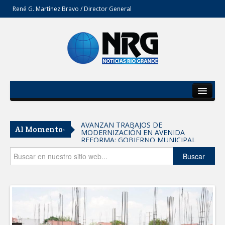
René G. Martínez Bravo / Director General
Inicio
Del Estado
AVANZAN TRABAJOS DE
Al Momento-
MODERNIZACIÓN EN AVENIDA
Secciones
REFORMA; GOBIERNO MUNICIPAL
MANTIENE EL RITMO DE LAS OBRAS
PRIORITARIAS
Opinión
Buscar
Atendió Protección Civil de Reynosa
reportes ante lluvias
IMPULSA GESTIÓN AMBIENTAL
JORNADA DE MEJORA URBANA EN
HACIENDA SAN AGUSTÍN