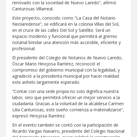
renovado con la sociedad de Nuevo Laredo”, afirmó
Canturosas Villarreal.
La UAT, Gobierno del Estado y
ganaderos consolidan proyecto “Carne
Este proyecto, conocido como “La Casa del Notario
Tam
Neolaredense”, se edificará en la colonia Villas del Sol,
en el cruce de las calles Del Sol y Satélite. Será un
GOBIERNO MUNICIPAL INVITA A
espacio moderno y funcional que permitirá al gremio
CAMPAÑA DE TAMIZAJE AUDITIVO
GRATUITO PARA RECIÉN NACIDOS EN
notarial brindar una atención más accesible, eficiente y
CLÍNICA UNE NUEVA ERA
profesional.
Entregó Carlos Peña Ortiz apoyos de
El presidente del Colegio de Notarios de Nuevo Laredo,
"Mamá Luchona", acompañado por la
Óscar Mario Hinojosa Ramírez, reconoció el
Senadora Maki Esther Ortiz Domínguez
compromiso del gobierno municipal con la legalidad, y
agradeció a la presidenta municipal por hacer realidad
Instala Sector Salud Comité Estatal de
este anhelo largamente esperado.
Calidad en Salud para garantizar un trato
digno y humanitario a los pacientes
“Contar con una sede propia no solo dignifica nuestra
labor, sino que permitirá ofrecer un mejor servicio a la
Respalda la SET acuerdos de la
ciudadanía. Gracias a la voluntad de la alcaldesa Carmen
CONAEDU sobre redes sociales y
Lilia Canturosas, este sueño comienza a materializarse”,
escuelas militarizadas
expresó Hinojosa Ramírez.
En el evento también se contó con la participación de
Ricardo Vargas Navarro, presidente del Colegio Nacional