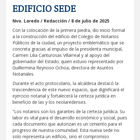
EDIFICIO SEDE
Impulsa STPS ferias del empleo para
jóvenes en tres regiones de Tamaulipas
Nvo. Laredo / Redacción / 8 de julio de 2025
Con la colocación de la primera piedra, dio inicio formal
Felicitó Carlos Peña Ortiz a más de 390
a la construcción del edificio del Colegio de Notarios
egresados de la Universidad Tecnológica
de Tamaulipas Norte
Públicos de la ciudad, un proyecto emblemático que se
concreta gracias al impulso de la presidenta municipal,
Carmen Lilia Canturosas Villarreal y al apoyo del
GOBIERNO DE CARMEN LILIA
CANTUROSAS INVIERTE EN
gobernador del Estado; quien estuvo representado por
INFRAESTRUCTURA HÍDRICA PARA
Guillermina Reynoso Ochoa, directora de Asuntos
GARANTIZAR UN MEJOR SERVICIO DE
Notariales.
AGUA POTABLE
Facilita DIF Tamaulipas trámite de
Durante el acto protocolario, la alcaldesa destacó la
credencial y placas de circulación para
personas con discapacidad
trascendencia de este nuevo espacio, que dignificará el
ejercicio notarial y fortalecerá la certeza jurídica en
beneficio de las y los neolaredenses.
CARMEN LILIA CANTUROSAS
CONSOLIDA A NUEVO LAREDO COMO
“Los notarios son los garantes de la certeza jurídica. Su
REFERENTE DE ENERGÍA LIMPIA EN
TAMAULIPAS
labor es vital para el desarrollo económico y social, pues
cada documento que autorizan es un cimiento para el
Destacó Alcalde Carlos Peña Ortiz
progreso de nuestra comunidad. Esta nueva sede no
respuesta inmediata de servicios
municipales ante tormenta
solo representa un edificio, sino el compromiso