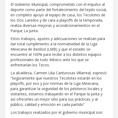
El Gobierno Municipal, comprometido con el impulso al
GOBIERNO MUNICIPAL ACERCA
deporte como parte del fortalecimiento del tejido social,
SERVICIOS Y APOYOS A FAMILIAS CON
en completo apoyo al equipo de casa, los Tecolotes de
“PRESIDENCIA CERQUITA DE TI”
los Dos Laredos y de cara a playoffs de la temporada,
realiza diversas mejoras y acondicionamientos en el
Impulsa STPS ferias del empleo para
Parque La Junta.
jóvenes en tres regiones de Tamaulipas
Estos trabajos, ajustes y adecuaciones se realizan para
dar total cumplimiento a la normatividad de la Liga
Felicitó Carlos Peña Ortiz a más de 390
Mexicana de Beisbol (LMB) y que el estadio se
egresados de la Universidad Tecnológica
encuentre al 100% para recibir a los distintos equipos
de Tamaulipas Norte
profesionales de todo México ante los que se
enfrentarían los Tecos.
GOBIERNO DE CARMEN LILIA
CANTUROSAS INVIERTE EN
La alcaldesa, Carmen Lilia Canturosas Villarreal, expresó:
INFRAESTRUCTURA HÍDRICA PARA
“Seguramente que nuestros Tecolotes estarán en los
GARANTIZAR UN MEJOR SERVICIO DE
AGUA POTABLE
playoffs, por eso y por normas de la Liga Mexicana,
Facilita DIF Tamaulipas trámite de
para garantizar la seguridad de los peloteros locales y
credencial y placas de circulación para
visitantes, estamos trabajando en el Parque la Junta y
personas con discapacidad
así ofrecerles un mejor sitio para sus prácticas; y al
público, calidad y emoción en cada partido”
CARMEN LILIA CANTUROSAS
CONSOLIDA A NUEVO LAREDO COMO
Los trabajos realizados por el gobierno municipal son:
REFERENTE DE ENERGÍA LIMPIA EN
TAMAULIPAS