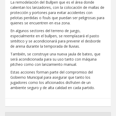
La remodelación del Bullpen que es el área donde
calientan los lanzadores, con la colocación de mallas de
Destacó Alcalde Carlos Peña Ortiz
respuesta inmediata de servicios
protección y portones para evitar accidentes con
municipales ante tormenta
pelotas perdidas o fouls que puedan ser peligrosas para
quienes se encuentren en esa zona.
La UAT, Gobierno del Estado y
En algunos sectores del terreno de juego,
ganaderos consolidan proyecto “Carne
Tam
especialmente en el bullpen, se reemplazará el pasto
sintético y se acondicionará para prevenir el desborde
de arena durante la temporada de lluvias.
GOBIERNO MUNICIPAL INVITA A
CAMPAÑA DE TAMIZAJE AUDITIVO
También, se construye una nueva jaula de bateo, que
GRATUITO PARA RECIÉN NACIDOS EN
CLÍNICA UNE NUEVA ERA
será acondicionada para su uso tanto con máquina
pitcheo como con lanzamiento manual.
Entregó Carlos Peña Ortiz apoyos de
"Mamá Luchona", acompañado por la
Estas acciones forman parte del compromiso del
Senadora Maki Esther Ortiz Domínguez
Gobierno Municipal para asegurar que tanto los
jugadores como los aficionados disfruten de un
Intensificó Municipio programa de
ambiente seguro y de alta calidad en cada partido.
bacheo en cuatro colonias de Reynosa