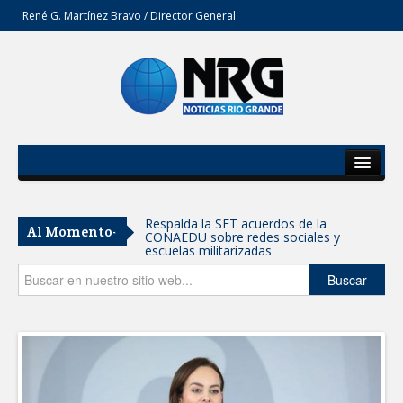
René G. Martínez Bravo / Director General
Inicio
Del Estado
Respalda la SET acuerdos de la
Al Momento-
CONAEDU sobre redes sociales y
Secciones
escuelas militarizadas
Opinión
Buscar
AVANZAN TRABAJOS DE
MODERNIZACIÓN EN AVENIDA
REFORMA; GOBIERNO MUNICIPAL
MANTIENE EL RITMO DE LAS OBRAS
PRIORITARIAS
Atendió Protección Civil de Reynosa
reportes ante lluvias