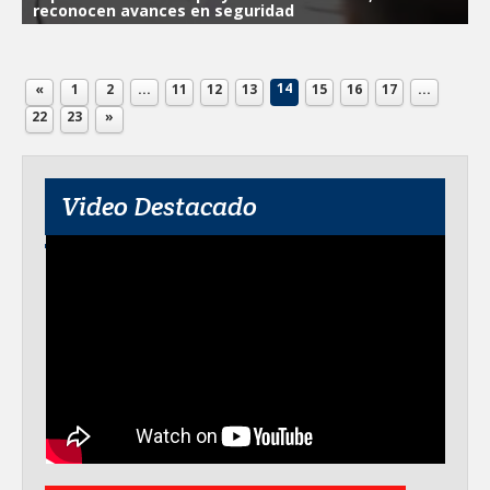
reconocen avances en seguridad
14
«
1
2
...
11
12
13
15
16
17
...
22
23
»
Video Destacado