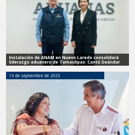
La UAT, Gobierno del Estado y
ganaderos consolidan proyecto “Carne
Tam
GOBIERNO MUNICIPAL INVITA A
CAMPAÑA DE TAMIZAJE AUDITIVO
GRATUITO PARA RECIÉN NACIDOS EN
CLÍNICA UNE NUEVA ERA
Entregó Carlos Peña Ortiz apoyos de
Instalación de ANAM en Nuevo Laredo consolidará
"Mamá Luchona", acompañado por la
liderazgo aduanero de Tamaulipas: Cantú Deándar
Senadora Maki Esther Ortiz Domínguez
13 de septiembre de 2023
Intensificó Municipio programa de
bacheo en cuatro colonias de Reynosa
Respalda la SET acuerdos de la
CONAEDU sobre redes sociales y
escuelas militarizadas