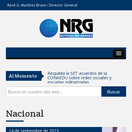
René G. Martínez Bravo / Director General
Inicio
Del Estado
AVANZAN TRABAJOS DE
Al Momento-
MODERNIZACIÓN EN AVENIDA
Secciones
REFORMA; GOBIERNO MUNICIPAL
MANTIENE EL RITMO DE LAS OBRAS
PRIORITARIAS
Opinión
Buscar
Atendió Protección Civil de Reynosa
reportes ante lluvias
Nacional
IMPULSA GESTIÓN AMBIENTAL
JORNADA DE MEJORA URBANA EN
HACIENDA SAN AGUSTÍN
14 de septiembre de 2023