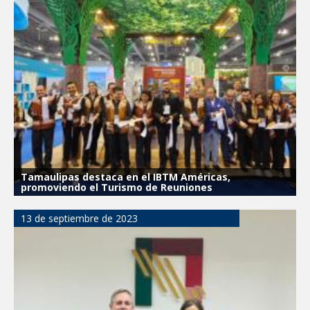
Impulsa STPS ferias del empleo para
jóvenes en tres regiones de Tamaulipas
Felicitó Carlos Peña Ortiz a más de 390
egresados de la Universidad Tecnológica
de Tamaulipas Norte
GOBIERNO DE CARMEN LILIA
CANTUROSAS INVIERTE EN
INFRAESTRUCTURA HÍDRICA PARA
GARANTIZAR UN MEJOR SERVICIO DE
AGUA POTABLE
Facilita DIF Tamaulipas trámite de
Tamaulipas destaca en el IBTM Américas,
credencial y placas de circulación para
promoviendo el Turismo de Reuniones
personas con discapacidad
13 de septiembre de 2023
CARMEN LILIA CANTUROSAS
CONSOLIDA A NUEVO LAREDO COMO
REFERENTE DE ENERGÍA LIMPIA EN
TAMAULIPAS
Destacó Alcalde Carlos Peña Ortiz
respuesta inmediata de servicios
municipales ante tormenta