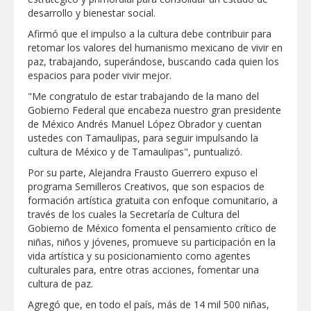
Clases 2026
desarrollo y bienestar social.
Lleva gobierno de Reynosa programa
Afirmó que el impulso a la cultura debe contribuir para
"Acción y Conciencia" a colonia
retomar los valores del humanismo mexicano de vivir en
Integración Familiar
paz, trabajando, superándose, buscando cada quien los
espacios para poder vivir mejor.
"Me congratulo de estar trabajando de la mano del
Gobierno Federal que encabeza nuestro gran presidente
de México Andrés Manuel López Obrador y cuentan
ustedes con Tamaulipas, para seguir impulsando la
cultura de México y de Tamaulipas", puntualizó.
Por su parte, Alejandra Frausto Guerrero expuso el
programa Semilleros Creativos, que son espacios de
formación artística gratuita con enfoque comunitario, a
través de los cuales la Secretaría de Cultura del
Gobierno de México fomenta el pensamiento crítico de
niñas, niños y jóvenes, promueve su participación en la
vida artística y su posicionamiento como agentes
culturales para, entre otras acciones, fomentar una
cultura de paz.
Agregó que, en todo el país, más de 14 mil 500 niñas,