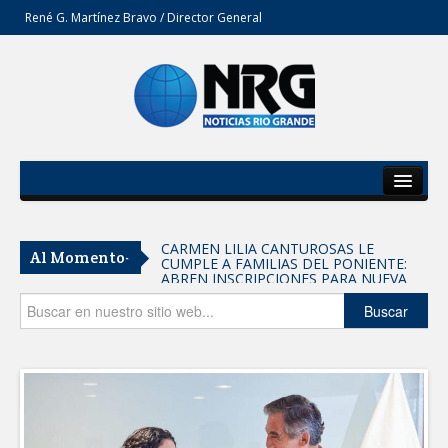
René G. Martínez Bravo / Director General
Inicio
Del Estado
CARMEN LILIA CANTUROSAS LE
Al Momento-
CUMPLE A FAMILIAS DEL PONIENTE:
Secciones
ABREN INSCRIPCIONES PARA NUEVA
PRIMARIA EN EL PROGRESO
Entrega SEBIEN paquetes alimentarios
Opinión
Buscar
en Tampico
FORTALECE IMJUVE SALUD MENTAL DE
JÓVENES CON TERAPIAS PSICOLÓGICAS
GRATUITAS
Llama Carlos Peña Ortiz a realizar
investigación en tema de la refinería