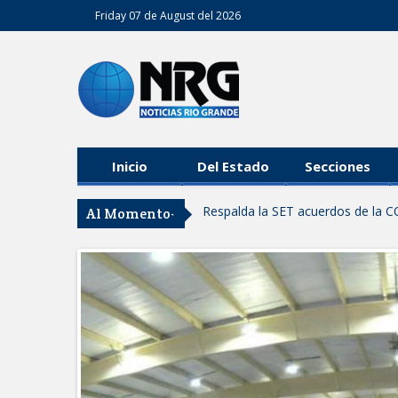
Friday 07 de August del 2026
Inicio
Del Estado
Secciones
Respalda la SET acuerdos de la C
Al Momento-
AVANZAN TRABAJOS DE MODERN
MANTIENE EL RITMO DE LAS OB
Atendió Protección Civil de Reynos
IMPULSA GESTIÓN AMBIENTAL 
Asegura alcalde de Reynosa buen 
GOBIERNO MUNICIPAL Y ESTATA
AGOSTO
Logra STPS la generación de emp
Anunciaron Gobierno Municipal, 