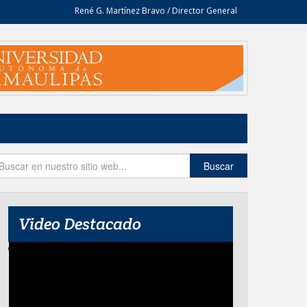
René G. Martínez Bravo / Director General
Buscar
Video Destacado