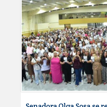
Brindará Familia UAT un modern
GOBIERNO MUNICIPAL ACERCA S
CERQUITA DE TI”
Impulsa STPS ferias del empleo p
Felicitó Carlos Peña Ortiz a más
Norte
GOBIERNO DE CARMEN LILIA CA
GARANTIZAR UN MEJOR SERVIC
Facilita DIF Tamaulipas trámite d
discapacidad
CARMEN LILIA CANTUROSAS CO
LIMPIA EN TAMAULIPAS
Destacó Alcalde Carlos Peña Orti
La UAT, Gobierno del Estado y g
GOBIERNO MUNICIPAL INVITA A
NACIDOS EN CLÍNICA UNE NUEV
Entregó Carlos Peña Ortiz apoy
Esther Ortiz Domínguez
Intensificó Municipio programa d
Senadora Olga Sosa se r