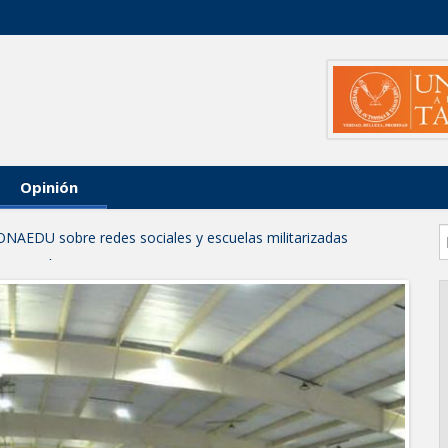
Opinión
ONAEDU sobre redes sociales y escuelas militarizadas
IZACIÓN EN AVENIDA REFORMA; GOBIERNO MUNICIPAL
RAS PRIORITARIAS
a reportes ante lluvias
JORNADA DE MEJORA URBANA EN HACIENDA SAN AGUSTÍN
funcionamiento de Presa El Águila
L CELEBRARÁN FERIA DEL EMPLEO EL PRÓXIMO 18 DE
leo con más de 6 mil 900 colocaciones en Tamaulipas
PROFECO y CANACO: Feria de Regreso a Clases 2026