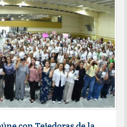
o espacio con sentido humano en la nueva sede del COMASS
ERVICIOS Y APOYOS A FAMILIAS CON “PRESIDENCIA
ara jóvenes en tres regiones de Tamaulipas
 de 390 egresados de la Universidad Tecnológica de Tamaulipas
NTUROSAS INVIERTE EN INFRAESTRUCTURA HÍDRICA PARA
IO DE AGUA POTABLE
e credencial y placas de circulación para personas con
NSOLIDA A NUEVO LAREDO COMO REFERENTE DE ENERGÍA
z respuesta inmediata de servicios municipales ante tormenta
anaderos consolidan proyecto “Carne Tam
 CAMPAÑA DE TAMIZAJE AUDITIVO GRATUITO PARA RECIÉN
A ERA
os de "Mamá Luchona", acompañado por la Senadora Maki
e bacheo en cuatro colonias de Reynosa
eúne con Tejedoras de la