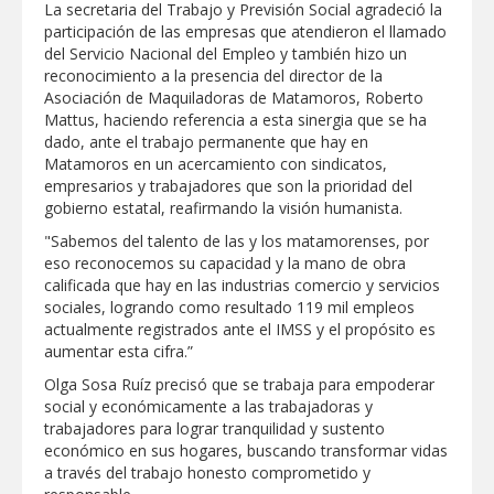
La secretaria del Trabajo y Previsión Social agradeció la
Jarachina Sur
participación de las empresas que atendieron el llamado
ATIENDE COMAPA MÁS DE 1800
del Servicio Nacional del Empleo y también hizo un
REPORTES RECIBIDOS A TRAVÉS DEL
reconocimiento a la presencia del director de la
073 DURANTE JULIO
Asociación de Maquiladoras de Matamoros, Roberto
Mattus, haciendo referencia a esta sinergia que se ha
dado, ante el trabajo permanente que hay en
Matamoros en un acercamiento con sindicatos,
empresarios y trabajadores que son la prioridad del
gobierno estatal, reafirmando la visión humanista.
"Sabemos del talento de las y los matamorenses, por
eso reconocemos su capacidad y la mano de obra
calificada que hay en las industrias comercio y servicios
sociales, logrando como resultado 119 mil empleos
actualmente registrados ante el IMSS y el propósito es
aumentar esta cifra.”
Olga Sosa Ruíz precisó que se trabaja para empoderar
social y económicamente a las trabajadoras y
trabajadores para lograr tranquilidad y sustento
económico en sus hogares, buscando transformar vidas
a través del trabajo honesto comprometido y