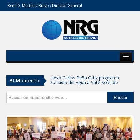
René G. Martínez Bravo / Director General
Inicio
Del Estado
Llevó Carlos Peña Ortiz programa
Al Momento-
Subsidio del Agua a Valle Soleado
Secciones
Prepara DIF Tamaulipas actividades para
Opinión
Buscar
conmemorar el mes de las personas
adultas mayores
ESCUELA DE MÚSICA DEL SISTEMA DIF
ABRE INSCRIPCIONES PARA EL CICLO
AGOSTO-DICIEMBRE
Disney reconoce a nivel mundial talento
de estudiante de la UAT