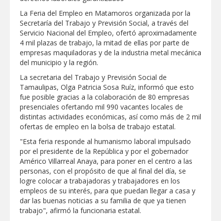
Apoya Alcalde de Reynosa con
La Feria del Empleo en Matamoros organizada por la
Programa Subsidio del Agua 2026 a
trabajadores petroleros
Secretaría del Trabajo y Previsión Social, a través del
Servicio Nacional del Empleo, ofertó aproximadamente
GOBIERNO DE CARMEN LILIA
4 mil plazas de trabajo, la mitad de ellas por parte de
CANTUROSAS APRUEBA
CONDONACIÓN DEL 100% EN
empresas maquiladoras y de la industria metal mecánica
RECARGOS DEL IMPUESTO PREDIAL
del municipio y la región.
DURANTE AGOSTO
Estabilidad laboral y mejores salarios
fortalecen el desarrollo económico de
La secretaria del Trabajo y Previsión Social de
Tamaulipas: STPS
Tamaulipas, Olga Patricia Sosa Ruíz, informó que esto
Agilizó Servicios Públicos de Reynosa
fue posible gracias a la colaboración de 80 empresas
limpieza de drenes y rejillas pluviales
presenciales ofertando mil 990 vacantes locales de
distintas actividades económicas, así como más de 2 mil
DIF NUEVO LAREDO MANTIENE ACTIVA
ofertas de empleo en la bolsa de trabajo estatal.
LA ATENCIÓN EN EL CRI Y REAFIRMA
SU COMPROMISO CON LA
"Esta feria responde al humanismo laboral impulsado
REHABILITACIÓN DE LAS FAMILIAS
por el presidente de la República y por el gobernador
Prepara la UAT el arranque del ciclo
Américo Villarreal Anaya, para poner en el centro a las
escolar Otoño 2026
personas, con el propósito de que al final del día, se
logre colocar a trabajadoras y trabajadores en los
Anuncia Gobierno de Tamaulipas
empleos de su interés, para que puedan llegar a casa y
estímulos fiscales para apoyar la
economía de las familias
dar las buenas noticias a su familia de que ya tienen
trabajo", afirmó la funcionaria estatal.
Avanza transformación vial impulsada
por Carlos Peña Ortiz en La Cima y