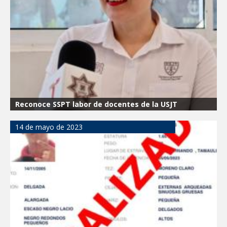
Integración Familiar
CARMEN LILIA CANTUROSAS LE
CUMPLE A FAMILIAS DEL PONIENTE:
ABREN INSCRIPCIONES PARA NUEVA
PRIMARIA EN EL PROGRESO
Reconoce SSPT labor de docentes de la USJT
14 de mayo de 2023