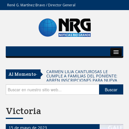
René G. Martínez Bravo / Director General
Inicio
Del Estado
Entrega SEBIEN paquetes alimentarios
Al Momento-
en Tampico
Secciones
FORTALECE IMJUVE SALUD MENTAL DE
Opinión
Buscar
JÓVENES CON TERAPIAS PSICOLÓGICAS
GRATUITAS
Llama Carlos Peña Ortiz a realizar
Victoria
investigación en tema de la refinería
Coordinan la SST y SET acciones para
15 de mayo de 2023
fortalecer la formación médica y la