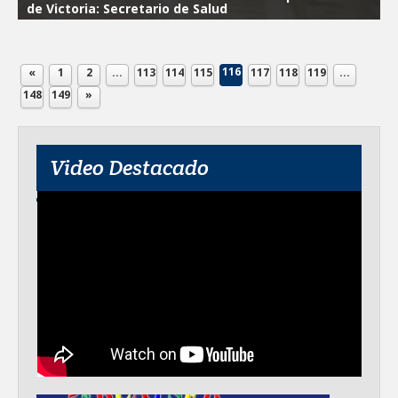
de Victoria: Secretario de Salud
116
«
1
2
...
113
114
115
117
118
119
...
148
149
»
Video Destacado