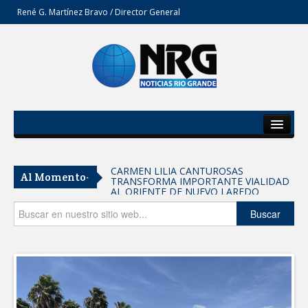
René G. Martínez Bravo / Director General
Inicio
Del Estado
CARMEN LILIA CANTUROSAS
Al Momento-
TRANSFORMA IMPORTANTE VIALIDAD
Secciones
AL ORIENTE DE NUEVO LAREDO
Tomaron vecinos de Integración Familiar
Opinión
Buscar
iniciativa de Acción y Conciencia
Fortalece la UAT el acceso a la
educación superior en comunidades
REFUERZA BIENESTAR ANIMAL
LABORES DE ATENCIÓN PARA REDUCIR