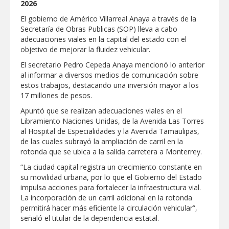
2026
"Jefes de Familia", programa de apoyo
social municipal para los reynosenses
El gobierno de Américo Villarreal Anaya a través de la
Secretaría de Obras Publicas (SOP) lleva a cabo
Supervisa rector Dámaso Anaya nueva
adecuaciones viales en la capital del estado con el
sede para la Facultad de Arquitectura de
objetivo de mejorar la fluidez vehicular.
la UAT en Ciudad Victoria
El secretario Pedro Cepeda Anaya mencionó lo anterior
Agiliza el ITAVU procesos de
al informar a diversos medios de comunicación sobre
escrituración para brindar certeza
patrimonial a más familias de
estos trabajos, destacando una inversión mayor a los
Tamaulipas
17 millones de pesos.
GOBIERNO MUNICIPAL EXHORTA A
PREVENIR ENFERMEDADES DURANTE
Apuntó que se realizan adecuaciones viales en el
LA TEMPORADA DE CALOR
Libramiento Naciones Unidas, de la Avenida Las Torres
Intensificó Municipio programa de
al Hospital de Especialidades y la Avenida Tamaulipas,
bacheo en cuatro colonias de Reynosa
de las cuales subrayó la ampliación de carril en la
rotonda que se ubica a la salida carretera a Monterrey.
Respalda la SET acuerdos de la
“La ciudad capital registra un crecimiento constante en
CONAEDU sobre redes sociales y
escuelas militarizadas
su movilidad urbana, por lo que el Gobierno del Estado
impulsa acciones para fortalecer la infraestructura vial.
AVANZAN TRABAJOS DE
La incorporación de un carril adicional en la rotonda
MODERNIZACIÓN EN AVENIDA
REFORMA; GOBIERNO MUNICIPAL
permitirá hacer más eficiente la circulación vehicular”,
MANTIENE EL RITMO DE LAS OBRAS
señaló el titular de la dependencia estatal.
PRIORITARIAS
Atendió Protección Civil de Reynosa
reportes ante lluvias