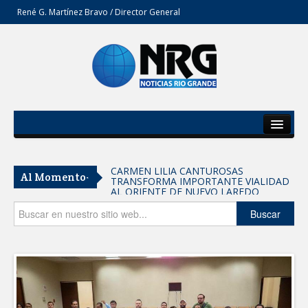
René G. Martínez Bravo / Director General
Inicio
Del Estado
CARMEN LILIA CANTUROSAS
Al Momento-
TRANSFORMA IMPORTANTE VIALIDAD
Secciones
AL ORIENTE DE NUEVO LAREDO
Tomaron vecinos de Integración Familiar
Opinión
Buscar
iniciativa de Acción y Conciencia
Fortalece la UAT el acceso a la
educación superior en comunidades
REFUERZA BIENESTAR ANIMAL
LABORES DE ATENCIÓN PARA REDUCIR