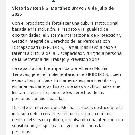
"Jefes de Familia", programa de apoyo
Victoria / René G. Martínez Bravo / 8 de julio de
social municipal para los reynosenses
2026
Supervisa rector Dámaso Anaya nueva
Con el propósito de fortalecer una cultura institucional
sede para la Facultad de Arquitectura de
basada en la inclusión, el respeto y la igualdad de
la UAT en Ciudad Victoria
oportunidades, el Sistema Intersectorial de Protección y
Agiliza el ITAVU procesos de
Gestión Integral de Derechos de las Personas con
escrituración para brindar certeza
Discapacidad (SIPRODDIS) Tamaulipas llevó a cabo el
patrimonial a más familias de
taller "La Cultura de la Discapacidad", dirigido a personal
Tamaulipas
GOBIERNO MUNICIPAL EXHORTA A
de la Secretaría del Trabajo y Previsión Social.
PREVENIR ENFERMEDADES DURANTE
LA TEMPORADA DE CALOR
La capacitación fue impartida por Alberto Molina
Terrazas, jefe de Implementación de SIPRODDIS, quien
Intensificó Municipio programa de
expuso los principios fundamentales para identificar y
bacheo en cuatro colonias de Reynosa
eliminar las barreras físicas, sociales y actitudinales que
limitan el ejercicio pleno de los derechos de las
Respalda la SET acuerdos de la
personas con discapacidad.
CONAEDU sobre redes sociales y
escuelas militarizadas
Durante su intervención, Molina Terrazas destacó que la
AVANZAN TRABAJOS DE
inclusión debe convertirse en una práctica cotidiana
MODERNIZACIÓN EN AVENIDA
dentro del servicio público, impulsando una atención con
REFORMA; GOBIERNO MUNICIPAL
sensibilidad y respeto a la dignidad de todas las
MANTIENE EL RITMO DE LAS OBRAS
PRIORITARIAS
Atendió Protección Civil de Reynosa
personas.
reportes ante lluvias