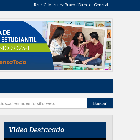
René G. Martínez Bravo / Director General
Buscar
Video Destacado