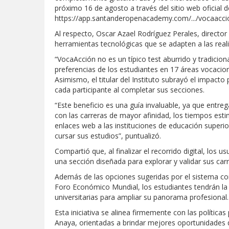
próximo 16 de agosto a través del sitio web oficial 
https://app.santanderopenacademy.com/.../vocaacc
Al respecto, Oscar Azael Rodríguez Perales, director
herramientas tecnológicas que se adapten a las real
“VocaAcción no es un típico test aburrido y tradiciona
preferencias de los estudiantes en 17 áreas vocacion
Asimismo, el titular del Instituto subrayó el impacto 
cada participante al completar sus secciones.
“Este beneficio es una guía invaluable, ya que entr
con las carreras de mayor afinidad, los tiempos est
enlaces web a las instituciones de educación super
cursar sus estudios”, puntualizó.
Compartió que, al finalizar el recorrido digital, los
una sección diseñada para explorar y validar sus carr
Además de las opciones sugeridas por el sistema con
Foro Económico Mundial, los estudiantes tendrán la 
universitarias para ampliar su panorama profesional.
Esta iniciativa se alinea firmemente con las política
Anaya, orientadas a brindar mejores oportunidades de