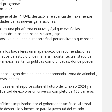
del programa:
ion-2026
 general del INJUVE, destacó la relevancia de implementar
idades de las nuevas generaciones.
l; es una plataforma intuitiva y ágil que evalúa las
ales distintas dentro de México”, dijo.
positivo que tiene el reporte final personalizado que recibe
ega a los bachilleres un mapa exacto de recomendaciones
imados de estudio y, de manera importante, un listado de
ior mexicanas, tanto públicas como privadas, donde pueden
 usuarios logran desbloquear la denominada “zona de afinidad”,
eras ideales.
 base en el reporte sobre el Futuro del Empleo 2024 y el
libertad de explorar un universo completo de 103 carreras
s públicas impulsadas por el gobernador Américo Villarreal
 desarrollo y bienestar para la juventud del estado.