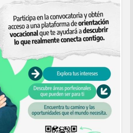
L CELEBRARÁN FERIA DEL EMPLEO EL PRÓXIMO 18 DE
leo con más de 6 mil 900 colocaciones en Tamaulipas
PROFECO y CANACO: Feria de Regreso a Clases 2026
o espacio con sentido humano en la nueva sede del COMASS
ERVICIOS Y APOYOS A FAMILIAS CON “PRESIDENCIA
ara jóvenes en tres regiones de Tamaulipas
 de 390 egresados de la Universidad Tecnológica de Tamaulipas
NTUROSAS INVIERTE EN INFRAESTRUCTURA HÍDRICA PARA
IO DE AGUA POTABLE
e credencial y placas de circulación para personas con
NSOLIDA A NUEVO LAREDO COMO REFERENTE DE ENERGÍA
z respuesta inmediata de servicios municipales ante tormenta
anaderos consolidan proyecto “Carne Tam
 CAMPAÑA DE TAMIZAJE AUDITIVO GRATUITO PARA RECIÉN
A ERA
os de "Mamá Luchona", acompañado por la Senadora Maki
e bacheo en cuatro colonias de Reynosa