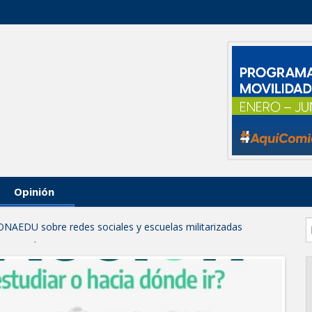
Opinión
ONAEDU sobre redes sociales y escuelas militarizadas
IZACIÓN EN AVENIDA REFORMA; GOBIERNO MUNICIPAL
RAS PRIORITARIAS
a reportes ante lluvias
JORNADA DE MEJORA URBANA EN HACIENDA SAN AGUSTÍN
funcionamiento de Presa El Águila