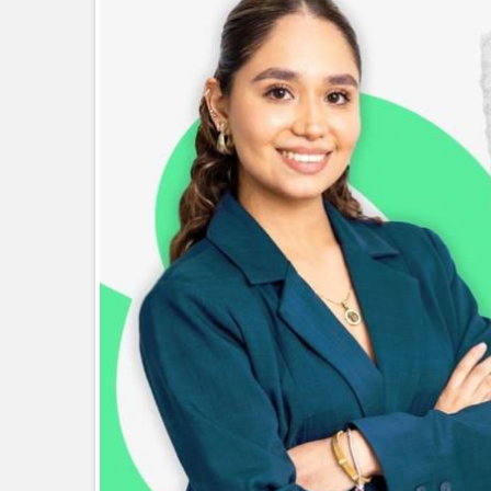
GOBIERNO MUNICIPAL Y ESTATA
AGOSTO
Logra STPS la generación de emp
Anunciaron Gobierno Municipal, 
Brindará Familia UAT un modern
GOBIERNO MUNICIPAL ACERCA S
CERQUITA DE TI”
Impulsa STPS ferias del empleo p
Felicitó Carlos Peña Ortiz a más
Norte
GOBIERNO DE CARMEN LILIA CA
GARANTIZAR UN MEJOR SERVIC
Facilita DIF Tamaulipas trámite d
discapacidad
CARMEN LILIA CANTUROSAS CO
LIMPIA EN TAMAULIPAS
Destacó Alcalde Carlos Peña Orti
La UAT, Gobierno del Estado y g
GOBIERNO MUNICIPAL INVITA A
NACIDOS EN CLÍNICA UNE NUEV
Entregó Carlos Peña Ortiz apoy
Esther Ortiz Domínguez
Intensificó Municipio programa d