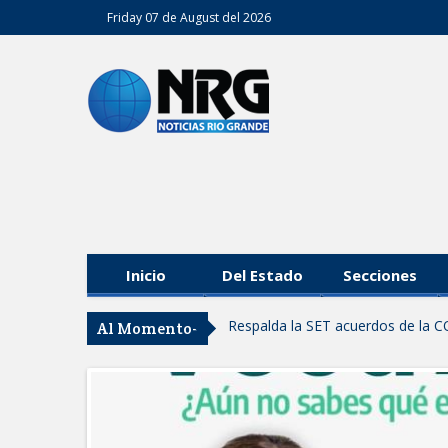
Friday 07 de August del 2026
Inicio
Del Estado
Secciones
Respalda la SET acuerdos de la C
Al Momento-
AVANZAN TRABAJOS DE MODERN
MANTIENE EL RITMO DE LAS OB
Atendió Protección Civil de Reynos
IMPULSA GESTIÓN AMBIENTAL 
Asegura alcalde de Reynosa buen 