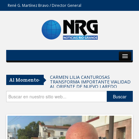
René G. Martínez Bravo / Director General
Inicio
Del Estado
CARMEN LILIA CANTUROSAS
Al Momento-
TRANSFORMA IMPORTANTE VIALIDAD
Secciones
AL ORIENTE DE NUEVO LAREDO
Tomaron vecinos de Integración Familiar
Opinión
Buscar
iniciativa de Acción y Conciencia
Fortalece la UAT el acceso a la
educación superior en comunidades
REFUERZA BIENESTAR ANIMAL
LABORES DE ATENCIÓN PARA REDUCIR