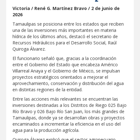
"Jefes de Familia", programa de apoyo
Victoria / René G. Martínez Bravo / 2 de junio de
social municipal para los reynosenses
2026
Supervisa rector Dámaso Anaya nueva
Tamaulipas se posiciona entre los estados que reciben
sede para la Facultad de Arquitectura de
una de las inversiones más importantes en materia
la UAT en Ciudad Victoria
hídrica de los últimos años, destacó el secretario de
Agiliza el ITAVU procesos de
Recursos Hidráulicos para el Desarrollo Social, Raúl
escrituración para brindar certeza
Quiroga Álvarez.
patrimonial a más familias de
Tamaulipas
El funcionario señaló que, gracias a la coordinación
GOBIERNO MUNICIPAL EXHORTA A
entre el Gobierno del Estado que encabeza Américo
PREVENIR ENFERMEDADES DURANTE
LA TEMPORADA DE CALOR
Villarreal Anaya y el Gobierno de México, se impulsan
proyectos estratégicos orientados a mejorar el
Intensificó Municipio programa de
aprovechamiento, conservación y distribución del agua
bacheo en cuatro colonias de Reynosa
en distintas regiones de la entidad.
Respalda la SET acuerdos de la
Entre las acciones más relevantes se encuentran las
CONAEDU sobre redes sociales y
inversiones destinadas a los Distritos de Riego 025 Bajo
escuelas militarizadas
Río Bravo y 026 Bajo Río San Juan, los más grandes de
AVANZAN TRABAJOS DE
Tamaulipas, donde ya se desarrollan obras y proyectos
MODERNIZACIÓN EN AVENIDA
encaminados a incrementar la eficiencia en el uso del
REFORMA; GOBIERNO MUNICIPAL
agua para la producción agrícola.
MANTIENE EL RITMO DE LAS OBRAS
PRIORITARIAS
Atendió Protección Civil de Reynosa
Quiroga Álvarez explicó que el sector agropecuario
reportes ante lluvias