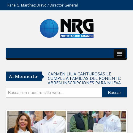
René G. Martínez Bravo / Director General
Inicio
Del Estado
CARMEN LILIA CANTUROSAS LE
Al Momento-
CUMPLE A FAMILIAS DEL PONIENTE:
Secciones
ABREN INSCRIPCIONES PARA NUEVA
PRIMARIA EN EL PROGRESO
Entrega SEBIEN paquetes alimentarios
Opinión
Buscar
en Tampico
FORTALECE IMJUVE SALUD MENTAL DE
JÓVENES CON TERAPIAS PSICOLÓGICAS
GRATUITAS
Llama Carlos Peña Ortiz a realizar
investigación en tema de la refinería