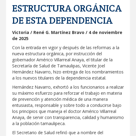
Respalda la SET acuerdos de la
ESTRUCTURA ORGÁNICA
CONAEDU sobre redes sociales y
escuelas militarizadas
DE ESTA DEPENDENCIA
AVANZAN TRABAJOS DE
MODERNIZACIÓN EN AVENIDA
REFORMA; GOBIERNO MUNICIPAL
Victoria / René G. Martínez Bravo / 4 de noviembre
MANTIENE EL RITMO DE LAS OBRAS
de 2025
PRIORITARIAS
Atendió Protección Civil de Reynosa
reportes ante lluvias
Con la entrada en vigor y después de las reformas a la
nueva estructura orgánica, por instrucción del
IMPULSA GESTIÓN AMBIENTAL
gobernador Américo Villarreal Anaya, el titular de la
JORNADA DE MEJORA URBANA EN
Secretaría de Salud de Tamaulipas, Vicente Joel
HACIENDA SAN AGUSTÍN
Hernández Navarro, hizo entrega de los nombramientos
Asegura alcalde de Reynosa buen
a los nuevos titulares de la dependencia estatal.
funcionamiento de Presa El Águila
Hernández Navarro, exhortó a los funcionarios a realizar
su máximo esfuerzo para reforzar el trabajo en materia
GOBIERNO MUNICIPAL Y ESTATAL
de prevención y atención médica de una manera
CELEBRARÁN FERIA DEL EMPLEO EL
PRÓXIMO 18 DE AGOSTO
entusiasta, responsable y sobre todo a conducirse bajo
los principios que maneja el doctor Américo Villarreal
Logra STPS la generación de empleo
Anaya, de servir con transparencia, calidad y humanismo
con más de 6 mil 900 colocaciones en
Tamaulipas
a la población tamaulipeca.
Anunciaron Gobierno Municipal,
El Secretario de Salud refirió que a nombre del
PROFECO y CANACO: Feria de Regreso a