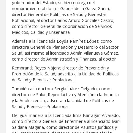
gobernador del Estado, se hizo entrega del
Clases 2026
nombramiento al doctor Gabriel de la Garza Garza;
Lleva gobierno de Reynosa programa
director General de Políticas de Salud y Bienestar
"Acción y Conciencia" a colonia
Poblacional, al doctor Carlos Arturo González Castro;
Integración Familiar
como director General de Coordinación de Servicios
Médicos, Calidad y Enseñanza.
Además a la licenciada Loyda Ramírez López; como
directora General de Planeación y Desarrollo del Sector
Salud, así mismo al licenciado Adrián Villanueva Gómez,
como director de Administración y Finanzas, al doctor
Rembrandt Reyes Nájera; director de Prevención y
Promoción de la Salud, adscrito a la Unidad de Políticas
de Salud y Bienestar Poblacional.
También a la doctora Sergia Juárez Delgado, como
directora de Salud Reproductiva y Atención a la Infancia
y la Adolescencia, adscrita a la Unidad de Políticas de
Salud y Bienestar Poblacional.
De igual manera a la licenciada Irma Barragán Alvarado,
como directora General de Enfermería al licenciado Iván
Saldaña Magaña, como director de Asuntos Jurídicos y