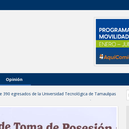
Opinión
 de 390 egresados de la Universidad Tecnológica de Tamaulipas
NTUROSAS INVIERTE EN INFRAESTRUCTURA HÍDRICA PARA
IO DE AGUA POTABLE
e credencial y placas de circulación para personas con
NSOLIDA A NUEVO LAREDO COMO REFERENTE DE ENERGÍA
z respuesta inmediata de servicios municipales ante tormenta