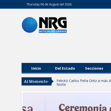
Thursday 06 de August del 2026
Inicio
Del Estado
Secciones
Felicitó Carlos Peña Ortiz a más
Al Momento-
Norte
GOBIERNO DE CARMEN LILIA CA
GARANTIZAR UN MEJOR SERVIC
Facilita DIF Tamaulipas trámite d
discapacidad
CARMEN LILIA CANTUROSAS CO
LIMPIA EN TAMAULIPAS
Destacó Alcalde Carlos Peña Orti