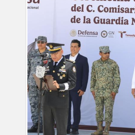
La UAT, Gobierno del Estado y g
GOBIERNO MUNICIPAL INVITA A
NACIDOS EN CLÍNICA UNE NUEV
Entregó Carlos Peña Ortiz apoy
Esther Ortiz Domínguez
Instala Sector Salud Comité Estata
humanitario a los pacientes
GOBIERNO MUNICIPAL LLEVARÁ “
SAN RAFAEL
Atiende Gobierno de Reynosa rep
ATIENDE COMAPA MÁS DE 1800 
Llevó Carlos Peña Ortiz programa
Prepara DIF Tamaulipas activida
ESCUELA DE MÚSICA DEL SISTE
DICIEMBRE
Disney reconoce a nivel mundial t
Visitó Alcalde a vecinos de Balco
Tamaulipas sigue impulsando una 
DIRECCIÓN DE DESARROLLO RU
REAPERTURA DE LA EXPORTAC
Impulsa STPS ferias del empleo p