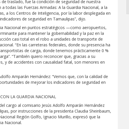
 de traslado, fue la condición de seguridad de nuestra
n a todas las Fuerzas Armadas: A la Guardia Nacional, a la
s, a los Centros de Inteligencia, por la labor desplegada en
indicadores de seguridad en Tamaulipas”, dijo.
ardia Nacional en puntos estratégicos —como aeropuertos,
rminante para mantener la gobernabilidad y la paz en la
cción casi total en el robo a unidades de transporte de
acional. “En las carreteras federales, donde su presencia ha
 transportistas de carga, donde tenemos prácticamente 0 %
carga”. “También quiero reconocer que, gracias a su
es, y de accidentes con causalidad fatal, son menores en
ús Adolfo Amparán Hernández: “Vemos que, con la calidad de
oportunidades de mejorar los indicadores de seguridad en
 CON LA GUARDIA NACIONAL
n del cargo al comisario Jesús Adolfo Amparán Hernández
pas, por instrucciones de la presidenta Claudia Sheinbaum,
a Nacional Región Golfo, Ignacio Murillo, expresó que la
ia Nacional.