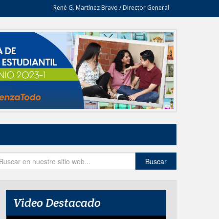
René G. Martínez Bravo / Director General
Buscar
Video Destacado