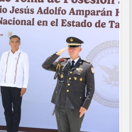
anaderos consolidan proyecto “Carne Tam
 CAMPAÑA DE TAMIZAJE AUDITIVO GRATUITO PARA RECIÉN
A ERA
os de "Mamá Luchona", acompañado por la Senadora Maki
l de Calidad en Salud para garantizar un trato digno y
PRESIDENCIA CERQUITA DE TI” A LAS COLONIAS JARDÍN Y
ortes ciudadanos
REPORTES RECIBIDOS A TRAVÉS DEL 073 DURANTE JULIO
 Subsidio del Agua a Valle Soleado
des para conmemorar el mes de las personas adultas mayores
MA DIF ABRE INSCRIPCIONES PARA EL CICLO AGOSTO-
alento de estudiante de la UAT
nes de Alcalá con programa Subsidio del Agua
agenda de infraestructura con sentido humanista
RAL APOYA A GANADEROS DE NUEVO LAREDO ANTE LA
IÓN DE GANADO
ara jóvenes en tres regiones de Tamaulipas