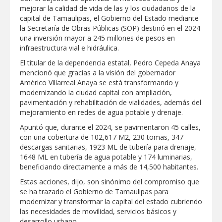
Intensificó Municipio programa de
mejorar la calidad de vida de las y los ciudadanos de la
bacheo en cuatro colonias de Reynosa
capital de Tamaulipas, el Gobierno del Estado mediante
la Secretaría de Obras Públicas (SOP) destinó en el 2024
Respalda la SET acuerdos de la
una inversión mayor a 245 millones de pesos en
CONAEDU sobre redes sociales y
infraestructura vial e hidráulica.
escuelas militarizadas
El titular de la dependencia estatal, Pedro Cepeda Anaya
AVANZAN TRABAJOS DE
mencionó que gracias a la visión del gobernador
MODERNIZACIÓN EN AVENIDA
REFORMA; GOBIERNO MUNICIPAL
Américo Villarreal Anaya se está transformando y
MANTIENE EL RITMO DE LAS OBRAS
modernizando la ciudad capital con ampliación,
PRIORITARIAS
Atendió Protección Civil de Reynosa
pavimentación y rehabilitación de vialidades, además del
reportes ante lluvias
mejoramiento en redes de agua potable y drenaje.
IMPULSA GESTIÓN AMBIENTAL
Apuntó que, durante el 2024, se pavimentaron 45 calles,
JORNADA DE MEJORA URBANA EN
con una cobertura de 102,617 M2, 230 tomas, 347
HACIENDA SAN AGUSTÍN
descargas sanitarias, 1923 ML de tubería para drenaje,
Asegura alcalde de Reynosa buen
1648 ML en tubería de agua potable y 174 luminarias,
funcionamiento de Presa El Águila
beneficiando directamente a más de 14,500 habitantes.
Estas acciones, dijo, son sinónimo del compromiso que
GOBIERNO MUNICIPAL Y ESTATAL
se ha trazado el Gobierno de Tamaulipas para
CELEBRARÁN FERIA DEL EMPLEO EL
PRÓXIMO 18 DE AGOSTO
modernizar y transformar la capital del estado cubriendo
las necesidades de movilidad, servicios básicos y
Logra STPS la generación de empleo
desarrollo urbano.
con más de 6 mil 900 colocaciones en