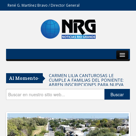
René G. Martínez Bravo / Director General
Inicio
Del Estado
CARMEN LILIA CANTUROSAS LE
Al Momento-
CUMPLE A FAMILIAS DEL PONIENTE:
Secciones
ABREN INSCRIPCIONES PARA NUEVA
PRIMARIA EN EL PROGRESO
Entrega SEBIEN paquetes alimentarios
Opinión
Buscar
en Tampico
Cuando la crítica construye y no destruye
FORTALECE IMJUVE SALUD MENTAL DE
JÓVENES CON TERAPIAS PSICOLÓGICAS