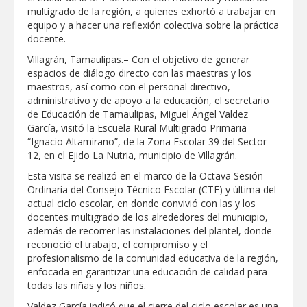
Respalda la SET acuerdos de la
multigrado de la región, a quienes exhortó a trabajar en
CONAEDU sobre redes sociales y
equipo y a hacer una reflexión colectiva sobre la práctica
escuelas militarizadas
docente.
AVANZAN TRABAJOS DE
Villagrán, Tamaulipas.– Con el objetivo de generar
MODERNIZACIÓN EN AVENIDA
REFORMA; GOBIERNO MUNICIPAL
espacios de diálogo directo con las maestras y los
MANTIENE EL RITMO DE LAS OBRAS
maestros, así como con el personal directivo,
PRIORITARIAS
Atendió Protección Civil de Reynosa
administrativo y de apoyo a la educación, el secretario
reportes ante lluvias
de Educación de Tamaulipas, Miguel Ángel Valdez
García, visitó la Escuela Rural Multigrado Primaria
IMPULSA GESTIÓN AMBIENTAL
“Ignacio Altamirano”, de la Zona Escolar 39 del Sector
JORNADA DE MEJORA URBANA EN
HACIENDA SAN AGUSTÍN
12, en el Ejido La Nutria, municipio de Villagrán.
Asegura alcalde de Reynosa buen
Esta visita se realizó en el marco de la Octava Sesión
funcionamiento de Presa El Águila
Ordinaria del Consejo Técnico Escolar (CTE) y última del
actual ciclo escolar, en donde convivió con las y los
GOBIERNO MUNICIPAL Y ESTATAL
docentes multigrado de los alrededores del municipio,
CELEBRARÁN FERIA DEL EMPLEO EL
además de recorrer las instalaciones del plantel, donde
PRÓXIMO 18 DE AGOSTO
reconoció el trabajo, el compromiso y el
Logra STPS la generación de empleo
profesionalismo de la comunidad educativa de la región,
con más de 6 mil 900 colocaciones en
enfocada en garantizar una educación de calidad para
Tamaulipas
todas las niñas y los niños.
Anunciaron Gobierno Municipal,
Valdez García indicó que el cierre del ciclo escolar es una
PROFECO y CANACO: Feria de Regreso a