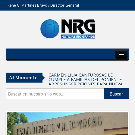
René G. Martínez Bravo / Director General
Inicio
Del Estado
CARMEN LILIA CANTUROSAS LE
Al Momento-
CUMPLE A FAMILIAS DEL PONIENTE:
Secciones
ABREN INSCRIPCIONES PARA NUEVA
PRIMARIA EN EL PROGRESO
Entrega SEBIEN paquetes alimentarios
Opinión
Buscar
en Tampico
FORTALECE IMJUVE SALUD MENTAL DE
JÓVENES CON TERAPIAS PSICOLÓGICAS
GRATUITAS
Llama Carlos Peña Ortiz a realizar
investigación en tema de la refinería