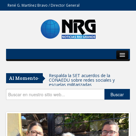
René G. Martínez Bravo / Director General
Inicio
Del Estado
Respalda la SET acuerdos de la
Al Momento-
CONAEDU sobre redes sociales y
Secciones
escuelas militarizadas
Opinión
Buscar
AVANZAN TRABAJOS DE
MODERNIZACIÓN EN AVENIDA
REFORMA; GOBIERNO MUNICIPAL
MANTIENE EL RITMO DE LAS OBRAS
PRIORITARIAS
Atendió Protección Civil de Reynosa
reportes ante lluvias