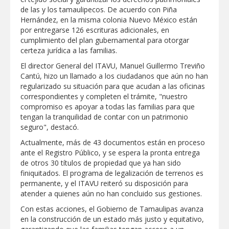
de las y los tamaulipecos. De acuerdo con Piña
Destacó Alcalde Carlos Peña Ortiz
Hernández, en la misma colonia Nuevo México están
respuesta inmediata de servicios
por entregarse 126 escrituras adicionales, en
municipales ante tormenta
cumplimiento del plan gubernamental para otorgar
certeza jurídica a las familias.
La UAT, Gobierno del Estado y
ganaderos consolidan proyecto “Carne
El director General del ITAVU, Manuel Guillermo Treviño
Tam
Cantú, hizo un llamado a los ciudadanos que aún no han
regularizado su situación para que acudan a las oficinas
GOBIERNO MUNICIPAL INVITA A
correspondientes y completen el trámite, "nuestro
CAMPAÑA DE TAMIZAJE AUDITIVO
compromiso es apoyar a todas las familias para que
GRATUITO PARA RECIÉN NACIDOS EN
CLÍNICA UNE NUEVA ERA
tengan la tranquilidad de contar con un patrimonio
seguro", destacó.
Entregó Carlos Peña Ortiz apoyos de
"Mamá Luchona", acompañado por la
Actualmente, más de 43 documentos están en proceso
Senadora Maki Esther Ortiz Domínguez
ante el Registro Público, y se espera la pronta entrega
de otros 30 títulos de propiedad que ya han sido
Intensificó Municipio programa de
finiquitados. El programa de legalización de terrenos es
bacheo en cuatro colonias de Reynosa
permanente, y el ITAVU reiteró su disposición para
atender a quienes aún no han concluido sus gestiones.
Con estas acciones, el Gobierno de Tamaulipas avanza
en la construcción de un estado más justo y equitativo,