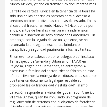
Nuevo México, y tiene en trámite 126 documentos más.
GOBIERNO MUNICIPAL ACERCA
SERVICIOS Y APOYOS A FAMILIAS CON
La falta de certeza jurídica en la tenencia de la tierra ha
“PRESIDENCIA CERQUITA DE TI”
sido una de las principales barreras para el acceso a
servicios básicos en diversas colonias del estado. Tal es
Impulsa STPS ferias del empleo para
el caso del fraccionamiento Nuevo México, donde por
jóvenes en tres regiones de Tamaulipas
años, cientos de familias vivieron en la indefensión
debido a la inacción de administraciones anteriores. Sin
embargo, con la llegada del actual gobierno, se ha
Felicitó Carlos Peña Ortiz a más de 390
retomado la entrega de escrituras, brindando
egresados de la Universidad Tecnológica
tranquilidad y seguridad patrimonial a los habitantes.
de Tamaulipas Norte
En un evento encabezado por el delegado del Instituto
GOBIERNO DE CARMEN LILIA
Tamaulipeco de Vivienda y Urbanismo (ITAVU) en
CANTUROSAS INVIERTE EN
Reynosa, Edgar Piña Hernández, se entregaron 43
INFRAESTRUCTURA HÍDRICA PARA
escrituras a familias del sector, "desde febrero de este
GARANTIZAR UN MEJOR SERVICIO DE
AGUA POTABLE
año reactivamos la entrega de escrituras, pues sabemos
Facilita DIF Tamaulipas trámite de
que tener un documento legal que respalde su
credencial y placas de circulación para
propiedad les da tranquilidad y estabilidad", afirmó.
personas con discapacidad
La acción responde a la visión del gobernador Américo
CARMEN LILIA CANTUROSAS
Villarreal Anaya, quien ha impulsado un programa de
CONSOLIDA A NUEVO LAREDO COMO
regularización de terrenos con el objetivo de fortalecer
REFERENTE DE ENERGÍA LIMPIA EN
el tejido social y garantizar los derechos patrimoniales
TAMAULIPAS