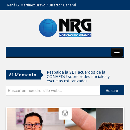
René G. Martínez Bravo / Director General
Inicio
Del Estado
Respalda la SET acuerdos de la
Al Momento-
CONAEDU sobre redes sociales y
Secciones
escuelas militarizadas
Opinión
Buscar
AVANZAN TRABAJOS DE
MODERNIZACIÓN EN AVENIDA
REFORMA; GOBIERNO MUNICIPAL
MANTIENE EL RITMO DE LAS OBRAS
PRIORITARIAS
Atendió Protección Civil de Reynosa
reportes ante lluvias