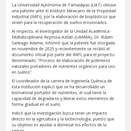
La Universidad Autónoma de Tamaulipas (UAT) obtuvo
GOBIERNO MUNICIPAL ACERCA
una patente ante el Instituto Mexicano de la Propiedad
SERVICIOS Y APOYOS A FAMILIAS CON
Industrial (IMPI), por la elaboración de bioplásticos que
“PRESIDENCIA CERQUITA DE TI”
sirven para la recuperación de suelos erosionados.
Impulsa STPS ferias del empleo para
Al respecto, el investigador de la Unidad Académica
jóvenes en tres regiones de Tamaulipas
Multidisciplinaria Reynosa-Aztlán (UAMRA), Dr. Rubén
Santiago Adame, informó que la patente fue otorgada
en noviembre de 2025 y recientemente se recibió el
Felicitó Carlos Peña Ortiz a más de 390
documento oficial por parte del IMPI, para el proyecto
egresados de la Universidad Tecnológica
denominado: “Proceso de elaboración de polímeros
de Tamaulipas Norte
naturales portadores de nutrientes orgánicos para uso
en suelos”.
GOBIERNO DE CARMEN LILIA
CANTUROSAS INVIERTE EN
El coordinador de la carrera de Ingeniería Química de
INFRAESTRUCTURA HÍDRICA PARA
esta institución explicó que se ha desarrollado un
GARANTIZAR UN MEJOR SERVICIO DE
AGUA POTABLE
biomaterial portador de nutrientes, el cual tiene la
Facilita DIF Tamaulipas trámite de
capacidad de degradarse y liberar estos elementos de
credencial y placas de circulación para
forma gradual en el suelo.
personas con discapacidad
Indicó que la investigación busca tener un impacto
CARMEN LILIA CANTUROSAS
directo en la agricultura y la biotecnología, puesto que
CONSOLIDA A NUEVO LAREDO COMO
su objetivo es ayudar a disminuir los efectos de la
REFERENTE DE ENERGÍA LIMPIA EN
sequía.
TAMAULIPAS