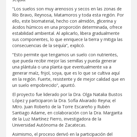
“Los suelos son muy arenosos y secos en las zonas de
Destacó Alcalde Carlos Peña Ortiz
respuesta inmediata de servicios
Río Bravo, Reynosa, Matamoros y toda esta región. Por
municipales ante tormenta
ello, este biomaterial, hecho con almidón, glicerina y
ácidos húmicos en una proporción determinada, ofrece
La UAT, Gobierno del Estado y
estabilidad ambiental. Al aplicarlo, libera gradualmente
ganaderos consolidan proyecto “Carne
sus componentes, lo que enriquece la tierra y mitiga las
Tam
consecuencias de la sequía”, explicó.
“Esto permite que tengamos un suelo con nutrientes,
GOBIERNO MUNICIPAL INVITA A
CAMPAÑA DE TAMIZAJE AUDITIVO
que pueda recibir mejor las semillas y pueda generar
GRATUITO PARA RECIÉN NACIDOS EN
una plántula o una planta que eventualmente va a
CLÍNICA UNE NUEVA ERA
generar maíz, frijol, soya, que es lo que se cultiva aquí
Entregó Carlos Peña Ortiz apoyos de
en la región. Fuerte, resistente y de mejor calidad que en
"Mamá Luchona", acompañado por la
un suelo empobrecido”, apuntó.
Senadora Maki Esther Ortiz Domínguez
El proyecto fue liderado por la Dra. Olga Natalia Bustos
López y participaron la Dra. Sofía Alvarado Reyna; el
Intensificó Municipio programa de
bacheo en cuatro colonias de Reynosa
Mtro. Juan Roberto de la Torre Escareño y Rubén
Santiago Adame, en colaboración con la Dra. Margarita
de la Luz Martínez Fierro, investigadora de la
Universidad Autónoma de Zacatecas.
Asimismo, el proceso derivó en la participación del