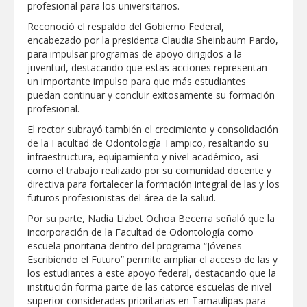
profesional para los universitarios.
Destacó Alcalde Carlos Peña Ortiz
Reconoció el respaldo del Gobierno Federal,
respuesta inmediata de servicios
encabezado por la presidenta Claudia Sheinbaum Pardo,
municipales ante tormenta
para impulsar programas de apoyo dirigidos a la
juventud, destacando que estas acciones representan
La UAT, Gobierno del Estado y
un importante impulso para que más estudiantes
ganaderos consolidan proyecto “Carne
Tam
puedan continuar y concluir exitosamente su formación
profesional.
GOBIERNO MUNICIPAL INVITA A
El rector subrayó también el crecimiento y consolidación
CAMPAÑA DE TAMIZAJE AUDITIVO
de la Facultad de Odontología Tampico, resaltando su
GRATUITO PARA RECIÉN NACIDOS EN
CLÍNICA UNE NUEVA ERA
infraestructura, equipamiento y nivel académico, así
como el trabajo realizado por su comunidad docente y
Entregó Carlos Peña Ortiz apoyos de
directiva para fortalecer la formación integral de las y los
"Mamá Luchona", acompañado por la
Senadora Maki Esther Ortiz Domínguez
futuros profesionistas del área de la salud.
Por su parte, Nadia Lizbet Ochoa Becerra señaló que la
Intensificó Municipio programa de
incorporación de la Facultad de Odontología como
bacheo en cuatro colonias de Reynosa
escuela prioritaria dentro del programa “Jóvenes
Escribiendo el Futuro” permite ampliar el acceso de las y
los estudiantes a este apoyo federal, destacando que la
institución forma parte de las catorce escuelas de nivel
superior consideradas prioritarias en Tamaulipas para