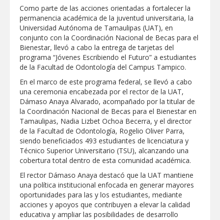
Como parte de las acciones orientadas a fortalecer la
GOBIERNO MUNICIPAL ACERCA
permanencia académica de la juventud universitaria, la
SERVICIOS Y APOYOS A FAMILIAS CON
Universidad Autónoma de Tamaulipas (UAT), en
“PRESIDENCIA CERQUITA DE TI”
conjunto con la Coordinación Nacional de Becas para el
Bienestar, llevó a cabo la entrega de tarjetas del
Impulsa STPS ferias del empleo para
programa “Jóvenes Escribiendo el Futuro” a estudiantes
jóvenes en tres regiones de Tamaulipas
de la Facultad de Odontología del Campus Tampico.
En el marco de este programa federal, se llevó a cabo
Felicitó Carlos Peña Ortiz a más de 390
una ceremonia encabezada por el rector de la UAT,
egresados de la Universidad Tecnológica
Dámaso Anaya Alvarado, acompañado por la titular de
de Tamaulipas Norte
la Coordinación Nacional de Becas para el Bienestar en
Tamaulipas, Nadia Lizbet Ochoa Becerra, y el director
GOBIERNO DE CARMEN LILIA
de la Facultad de Odontología, Rogelio Oliver Parra,
CANTUROSAS INVIERTE EN
INFRAESTRUCTURA HÍDRICA PARA
siendo beneficiados 493 estudiantes de licenciatura y
GARANTIZAR UN MEJOR SERVICIO DE
Técnico Superior Universitario (TSU), alcanzando una
AGUA POTABLE
cobertura total dentro de esta comunidad académica.
Facilita DIF Tamaulipas trámite de
credencial y placas de circulación para
El rector Dámaso Anaya destacó que la UAT mantiene
personas con discapacidad
una política institucional enfocada en generar mayores
oportunidades para las y los estudiantes, mediante
CARMEN LILIA CANTUROSAS
acciones y apoyos que contribuyen a elevar la calidad
CONSOLIDA A NUEVO LAREDO COMO
REFERENTE DE ENERGÍA LIMPIA EN
educativa y ampliar las posibilidades de desarrollo
TAMAULIPAS