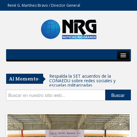
René G. Martínez Bravo / Director General
Inicio
Del Estado
Respalda la SET acuerdos de la
Al Momento-
CONAEDU sobre redes sociales y
Secciones
escuelas militarizadas
Opinión
Buscar
AVANZAN TRABAJOS DE
MODERNIZACIÓN EN AVENIDA
REFORMA; GOBIERNO MUNICIPAL
MANTIENE EL RITMO DE LAS OBRAS
PRIORITARIAS
Atendió Protección Civil de Reynosa
reportes ante lluvias